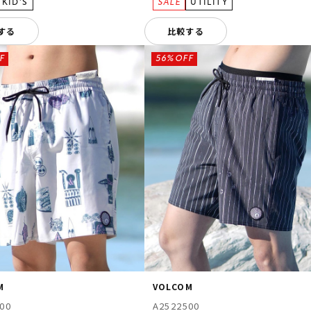
する
比較する
F
56%OFF
M
VOLCOM
00
A2522500