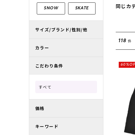
レディースラッシュガード
スノーボード レンタル
レディース
リフト電子
同じカ
SNOW
SKATE
中古/アウトレット スノーウェア
サイズ/ブランド/性別/他
件
118
カラー
こだわり条件
60%OF
すべて
価格
キーワード