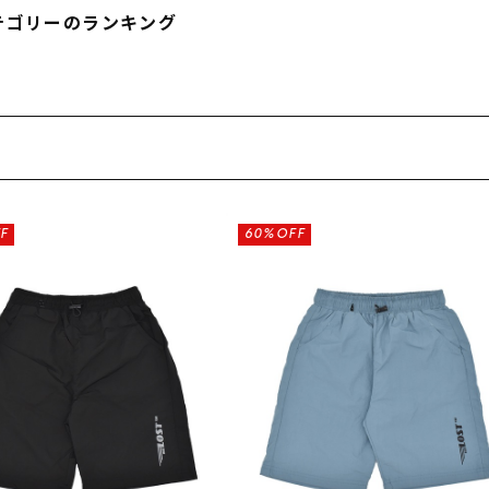
フィットネス
チケット
ストライダー/バイク/その他
中古/アウトレット スノーボード
テゴリーのランキング
SKATE TOP
SURF TOP
FASHION TOP
F
60%OFF
SNOW TOP