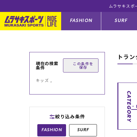
ムラサキスポ
FASHION
SURF
トラン
ファションカテゴリー
サーフィンカテゴリー
スノーボードカテゴリー
スケートボードカテゴリー
現在の検索
この条件を
条件
保存
すべてのアイテム
すべてのアイテム
すべてのアイテム
すべてのアイテム
アウター/
サーフボー
スノーボー
スケートボ
キッズ ,
ボトムス
サーフィングッズ
スノーボードブーツ
スケートボードパーツ
シューズ
サーフボー
スノーボー
スケートボ
CATEGORY
バッグ
ボディーボード
スノーボードゴーグル
GO スケートセット
ファッショ
スキムボー
スノーボー
絞り込み条件
メンズ水着
GO ボディーボード
キッズスノーボードセット
メンズラッ
中古/アウ
スノーボー
FASHION
SURF