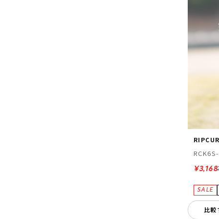
RIPCU
RCK6S-
¥3,168
比較