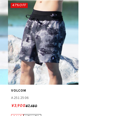
47%OFF
VOLCOM
A2512506
¥3,900
¥7,480