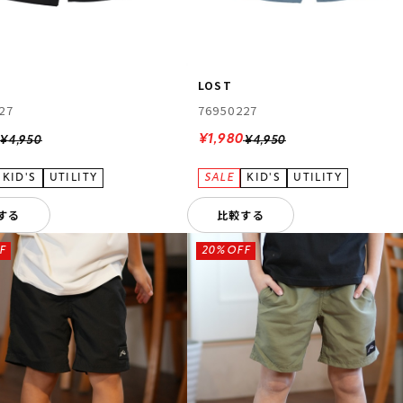
LOST
27
76950227
¥1,980
¥4,950
¥4,950
する
比較する
F
20%OFF