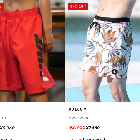
F
47%OFF
VOLCOM
790
A2512506
¥3,900
¥5,060
¥7,480