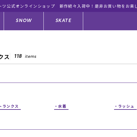
ーツ公式オンラインショップ 新作続々入荷中！是非お買い物をお楽
SNOW
SKATE
クス
118
items
ジャケット
ド
ド板
ード
トップス
ウェットスーツ
バインディング
キッズスケートボード
ドメンテナンスグッズ
ドセット
ードグッズ
サンダル
キッズサーフィン
スノーボードウェア
スケートボードメンテナンスグッ
ズ
トランクス
水着
ラッシュ
ングッズ
ド
ドグローブ
キッズ
ウインターアイテム
キッズスノーボード
シュガード
トレット サーフボード
ドグッズ
レディース水着
中古/アウトレット ウェットスーツ
スノーボードメンテナンスグッズ