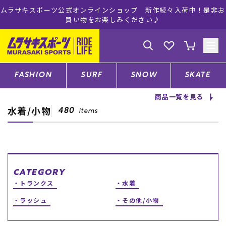
ムラサキスポーツ公式オンラインショップ 新作続々入荷中！是非お
買い物をお楽しみください♪
ゲスト
様
ログイン
会員登録
FASHION
SURF
SNOW
SKATE
商品一覧を見る
水着/小物
店舗一覧
480
items
CATEGORY
CATEGORY
トランクス
水着
ファッションTOP
ラッシュ
その他/小物
サーフTOP