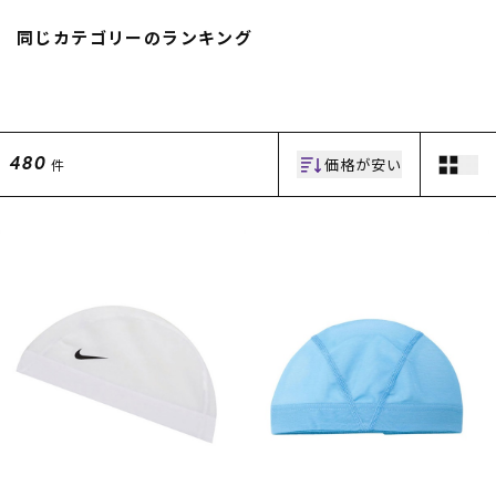
スノーTOP
同じカテゴリーのランキング
スケートTOP
価格が安い
件
480
CONTENTS
SUPPORT
ブランド一覧
ご利用ガイド
特集一覧
会員ランク
RIDE LIFE MAGAZINE一
店頭受取サービス
覧
ギフトラッピング
スタッフスナップ
アフターサポート
中古/アウトレット サー
下取り保証について
フ
よくある質問
中古/アウトレット スノ
店舗一覧
ー
お問い合わせ
ニュース