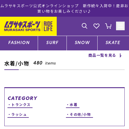
ツ公式オンラインショップ 新作続々入荷中！是非お
ムラサキスポーツ
買い物をお楽しみください♪
ゲスト
様
ログイン
会員登録
FASHION
SURF
SNOW
SKATE
商品一覧を見る
水着/小物
店舗一覧
480
items
CATEGORY
CATEGORY
トランクス
水着
ファッションTOP
ラッシュ
その他/小物
サーフTOP