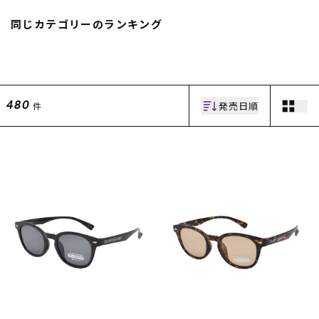
スノーTOP
同じカテゴリーのランキング
スケートTOP
発売日順
件
480
CONTENTS
SUPPORT
ブランド一覧
ご利用ガイド
特集一覧
会員ランク
RIDE LIFE MAGAZINE一
店頭受取サービス
覧
ギフトラッピング
スタッフスナップ
アフターサポート
中古/アウトレット サー
下取り保証について
フ
よくある質問
中古/アウトレット スノ
店舗一覧
ー
お問い合わせ
ニュース