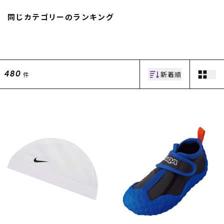
スノーTOP
同じカテゴリーのランキング
スケートTOP
新着順
件
480
CONTENTS
SUPPORT
ブランド一覧
ご利用ガイド
特集一覧
会員ランク
RIDE LIFE MAGAZINE一
店頭受取サービス
覧
ギフトラッピング
スタッフスナップ
アフターサポート
中古/アウトレット サー
下取り保証について
フ
よくある質問
中古/アウトレット スノ
店舗一覧
ー
お問い合わせ
ニュース