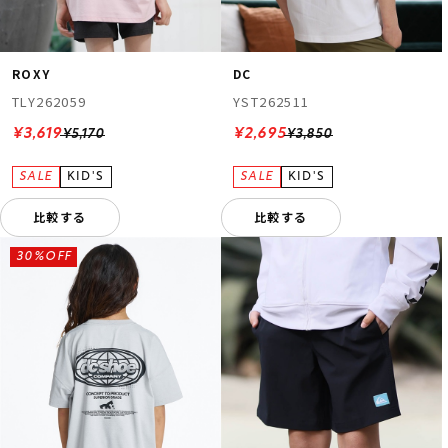
ROXY
DC
TLY262059
YST262511
¥3,619
¥2,695
¥5,170
¥3,850
比較する
比較する
30%OFF