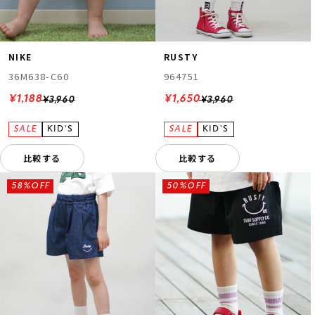
NIKE
RUSTY
36M638-C60
964751
¥1,188
¥1,650
¥3,960
¥3,960
ムラサキスポーツ 公式アプリ
ポイント・クーポンもこのアプリで！
比較する
比較する
58%OFF
50%OFF