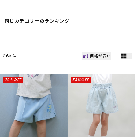
スノーTOP
同じカテゴリーのランキング
スケートTOP
価格が安い
件
195
CONTENTS
SUPPORT
ブランド一覧
ご利用ガイド
特集一覧
会員ランク
70%OFF
58%OFF
RIDE LIFE MAGAZINE一
店頭受取サービス
覧
ギフトラッピング
スタッフスナップ
アフターサポート
中古/アウトレット サー
下取り保証について
フ
よくある質問
中古/アウトレット スノ
店舗一覧
ー
お問い合わせ
ニュース