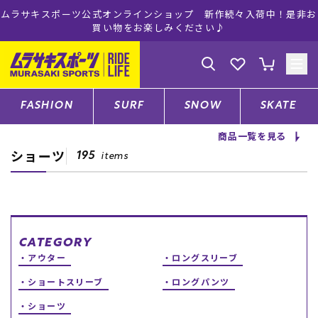
ムラサキスポーツ公式オンラインショップ 新作続々入荷中！是非お
買い物をお楽しみください♪
ゲスト
様
ログイン
会員登録
FASHION
SURF
SNOW
SKATE
商品一覧を見る
ショーツ
店舗一覧
195
items
CATEGORY
CATEGORY
アウター
ロングスリーブ
ファッションTOP
ショートスリーブ
ロングパンツ
サーフTOP
ショーツ