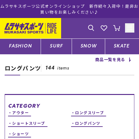
非お
ムラサキスポーツ公式オンラインショップ 5,500円(税込)以上
注文で送料無料！(※一部対象外有り)
ゲスト
様
ログイン
会員登録
FASHION
SURF
SNOW
SKATE
商品一覧を見る
ロングパンツ
店舗一覧
144
items
CATEGORY
CATEGORY
アウター
ロングスリーブ
ファッションTOP
ショートスリーブ
ロングパンツ
サーフTOP
ショーツ