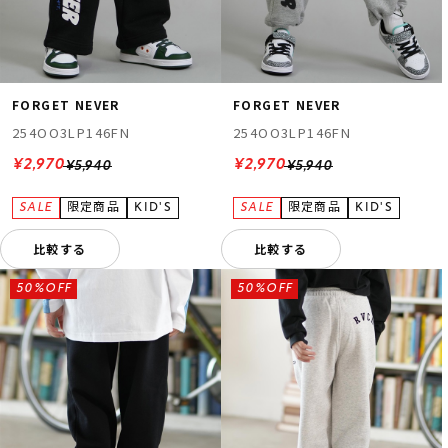
FORGET NEVER
FORGET NEVER
254OO3LP146FN
254OO3LP146FN
¥2,970
¥2,970
¥5,940
¥5,940
比較する
比較する
50%OFF
50%OFF