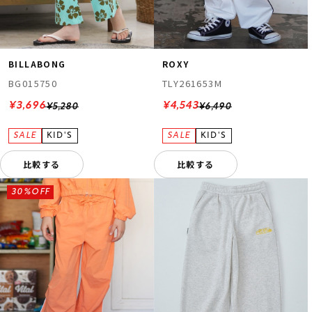
BILLABONG
ROXY
BG015750
TLY261653M
¥3,696
¥4,543
¥5,280
¥6,490
比較する
比較する
30%OFF