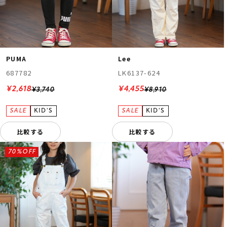
PUMA
Lee
687782
LK6137-624
¥2,618
¥4,455
¥3,740
¥8,910
比較する
比較する
70%OFF