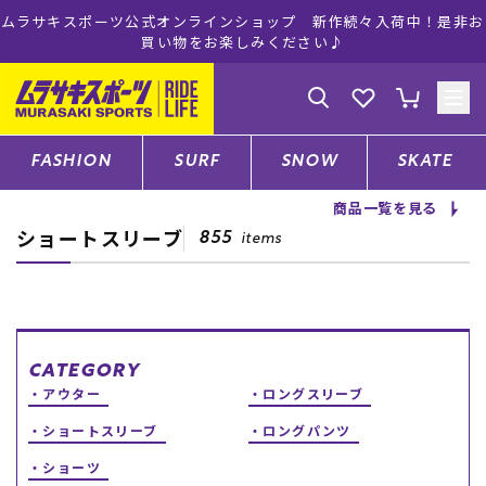
！是非お
ムラサキスポーツ公式オンラインショップ 5,500円(税込)
注文で送料無料！(※一部対象外有り)
ゲスト
様
ログイン
会員登録
FASHION
SURF
SNOW
SKATE
商品一覧を見る
ショートスリーブ
店舗一覧
855
items
CATEGORY
CATEGORY
アウター
ロングスリーブ
ファッションTOP
ショートスリーブ
ロングパンツ
サーフTOP
ショーツ