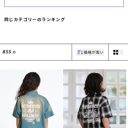
スノーTOP
同じカテゴリーのランキング
スケートTOP
価格が高い
件
855
CONTENTS
SUPPORT
ブランド一覧
ご利用ガイド
特集一覧
会員ランク
RIDE LIFE MAGAZINE一
店頭受取サービス
覧
ギフトラッピング
スタッフスナップ
アフターサポート
中古/アウトレット サー
下取り保証について
フ
よくある質問
中古/アウトレット スノ
店舗一覧
ー
お問い合わせ
ニュース