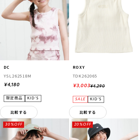
DC
ROXY
YSL262518M
TDK262065
¥4,180
¥3,003
¥4,290
比較する
比較する
30%OFF
20%OFF