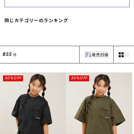
スノーTOP
同じカテゴリーのランキング
スケートTOP
発売日順
件
855
CONTENTS
SUPPORT
ブランド一覧
ご利用ガイド
特集一覧
会員ランク
30%OFF
30%OFF
RIDE LIFE MAGAZINE一
店頭受取サービス
覧
ギフトラッピング
スタッフスナップ
アフターサポート
中古/アウトレット サー
下取り保証について
フ
よくある質問
中古/アウトレット スノ
店舗一覧
ー
お問い合わせ
ニュース