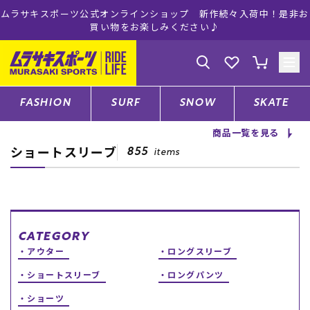
ムラサキスポーツ公式オンラインショップ 新作続々入荷中！是非お
買い物をお楽しみください♪
ゲスト
様
ログイン
会員登録
FASHION
SURF
SNOW
SKATE
商品一覧を見る
ショートスリーブ
店舗一覧
855
items
CATEGORY
CATEGORY
アウター
ロングスリーブ
ファッションTOP
ショートスリーブ
ロングパンツ
サーフTOP
ショーツ