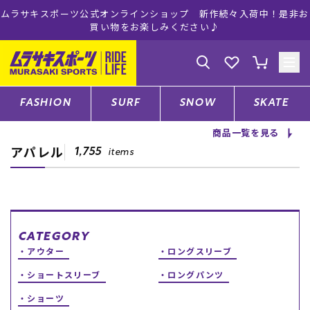
プ 新作続々入荷中！是非お
ムラサキスポーツ公式オンラインショップ 
ださい♪
注文で送料無料！(※一部
ゲスト
様
ログイン
会員登録
FASHION
SURF
SNOW
SKATE
商品一覧を見る
アパレル
店舗一覧
1,755
items
CATEGORY
CATEGORY
アウター
ロングスリーブ
ファッションTOP
ショートスリーブ
ロングパンツ
サーフTOP
ショーツ