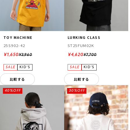
TOY MACHINE
LURKING CLASS
25S902-42
ST25FUM02K
¥1,650
¥4,620
¥3,960
¥7,700
比較する
比較する
40%OFF
30%OFF