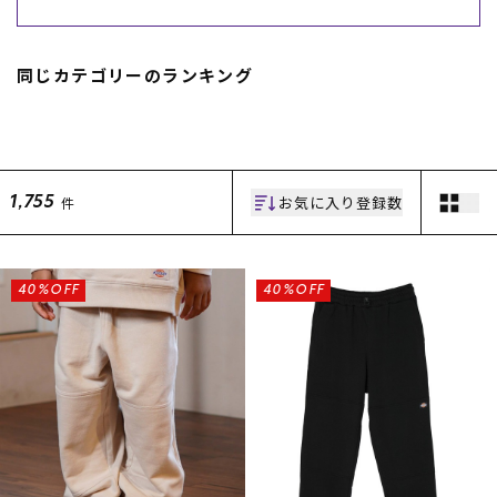
スノーTOP
同じカテゴリーのランキング
スケートTOP
お気に入り登録数
件
1,755
CONTENTS
SUPPORT
ブランド一覧
ご利用ガイド
特集一覧
会員ランク
40%OFF
40%OFF
RIDE LIFE MAGAZINE一
店頭受取サービス
覧
ギフトラッピング
スタッフスナップ
アフターサポート
中古/アウトレット サー
下取り保証について
フ
よくある質問
中古/アウトレット スノ
店舗一覧
ー
お問い合わせ
ニュース