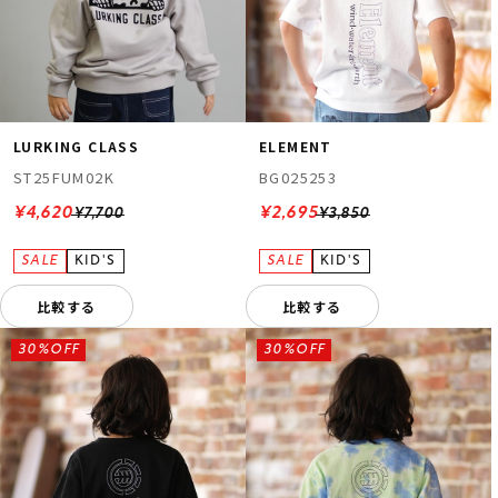
LURKING CLASS
ELEMENT
ST25FUM02K
BG025253
¥4,620
¥2,695
¥7,700
¥3,850
比較する
比較する
30%OFF
30%OFF