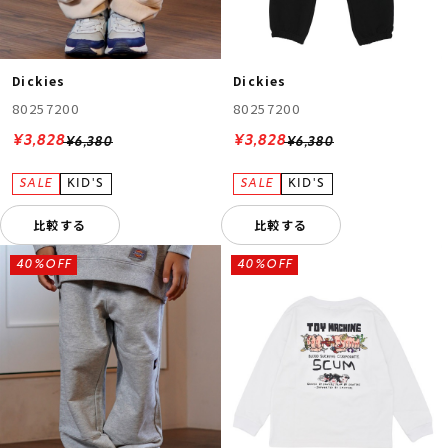
Dickies
Dickies
80257200
80257200
¥3,828
¥3,828
¥6,380
¥6,380
ムラサキスポーツ 公式アプリ
ポイント・クーポンもこのアプリで！
比較する
比較する
40%OFF
40%OFF