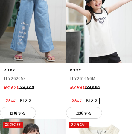
ROXY
ROXY
TLY262058
TLY261656M
¥4,620
¥3,960
¥6,600
¥4,950
比較する
比較する
20%OFF
30%OFF