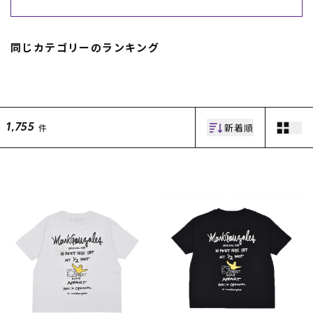
スノーTOP
同じカテゴリーのランキング
スケートTOP
新着順
件
1,755
CONTENTS
SUPPORT
ブランド一覧
ご利用ガイド
特集一覧
会員ランク
RIDE LIFE MAGAZINE一
店頭受取サービス
覧
ギフトラッピング
スタッフスナップ
アフターサポート
中古/アウトレット サー
下取り保証について
フ
よくある質問
中古/アウトレット スノ
店舗一覧
ー
お問い合わせ
ニュース