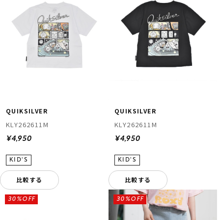
QUIKSILVER
QUIKSILVER
KLY262611M
KLY262611M
¥4,950
¥4,950
比較する
比較する
30%OFF
30%OFF