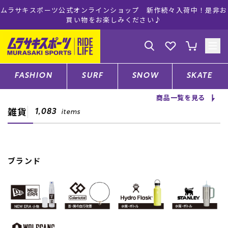
ムラサキスポーツ公式オンラインショップ 新作続々入荷中！是非お
買い物をお楽しみください♪
ゲスト
様
ログイン
会員登録
FASHION
SURF
SNOW
SKATE
商品一覧を見る
雑貨
店舗一覧
1,083
items
CATEGORY
ブランド
ファッションTOP
サーフTOP