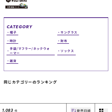
スノーTOP
スケートTOP
CATEGORY
帽子
サングラス
時計
財布
CONTENTS
SUPPORT
手袋/マフラー/ネックウォ
ソックス
ーマー
ブランド一覧
ご利用ガイド
雑貨
特集一覧
会員ランク
RIDE LIFE MAGAZINE一
店頭受取サービス
覧
ギフトラッピング
スタッフスナップ
アフターサポート
中古/アウトレット サー
下取り保証について
同じカテゴリーのランキング
フ
よくある質問
中古/アウトレット スノ
店舗一覧
ー
お問い合わせ
ニュース
発売日順
件
1,083