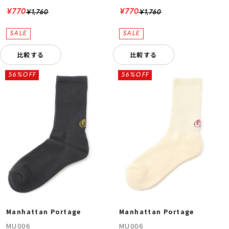
¥770
¥770
¥1,760
¥1,760
比較する
比較する
56%OFF
56%OFF
Manhattan Portage
Manhattan Portage
MU006
MU006