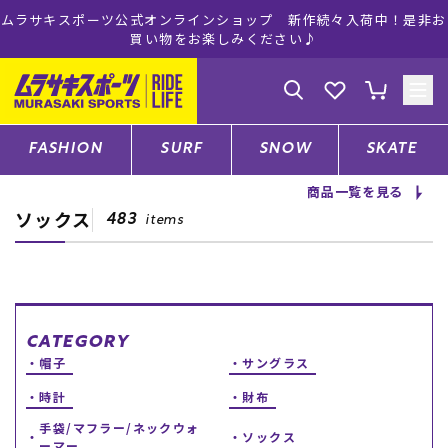
ムラサキスポーツ公式オンラインショップ 新作続々入荷中！是非お
買い物をお楽しみください♪
ゲスト
様
ログイン
会員登録
FASHION
SURF
SNOW
SKATE
商品一覧を見る
ソックス
店舗一覧
483
items
CATEGORY
CATEGORY
帽子
サングラス
ファッションTOP
時計
財布
サーフTOP
手袋/マフラー/ネックウォ
ソックス
ーマー