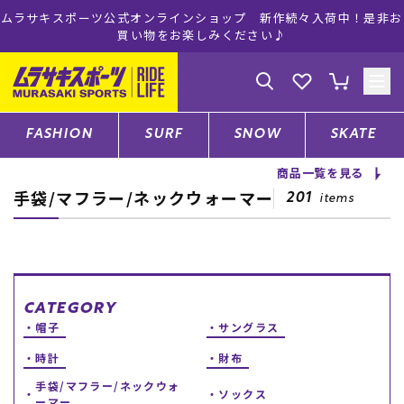
ムラサキスポーツ公式オンラインショップ 新作続々入荷中！是非お
買い物をお楽しみください♪
ゲスト
様
ログイン
会員登録
FASHION
SURF
SNOW
SKATE
商品一覧を見る
手袋/マフラー/ネックウォーマー
店舗一覧
201
items
CATEGORY
CATEGORY
帽子
サングラス
ファッションTOP
時計
財布
サーフTOP
手袋/マフラー/ネックウォ
ソックス
ーマー