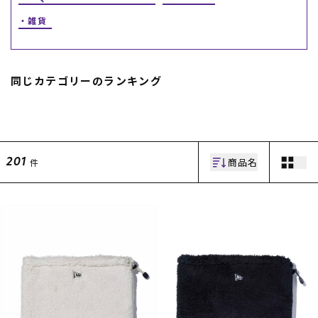
雑貨
スノーTOP
スケートTOP
同じカテゴリーのランキング
CONTENTS
SUPPORT
商品名
件
201
ブランド一覧
ご利用ガイド
特集一覧
会員ランク
RIDE LIFE MAGAZINE一
店頭受取サービス
覧
ギフトラッピング
スタッフスナップ
アフターサポート
中古/アウトレット サー
下取り保証について
フ
よくある質問
中古/アウトレット スノ
店舗一覧
ー
お問い合わせ
ニュース