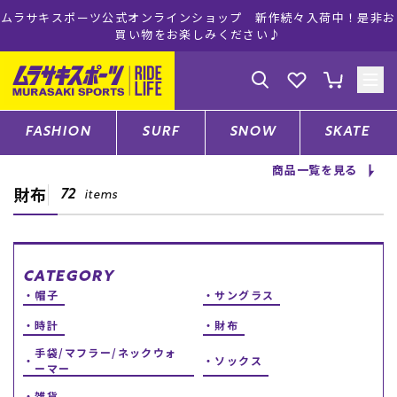
ムラサキスポーツ公式オンラインショップ 新作続々入荷中！是非お
買い物をお楽しみください♪
ゲスト
様
ログイン
会員登録
FASHION
SURF
SNOW
SKATE
商品一覧を見る
財布
店舗一覧
72
items
CATEGORY
CATEGORY
帽子
サングラス
ファッションTOP
時計
財布
手袋/マフラー/ネックウォ
ソックス
ーマー
サーフTOP
雑貨