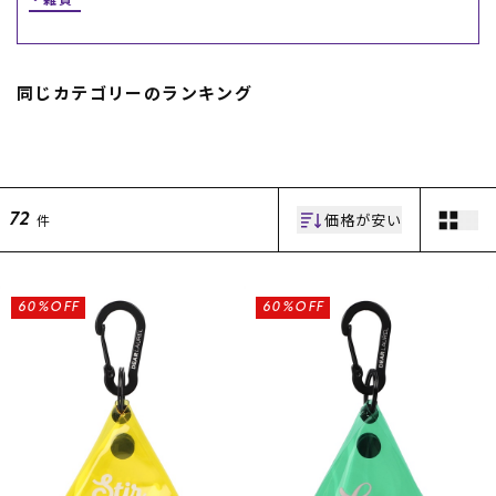
スノーTOP
同じカテゴリーのランキング
スケートTOP
CONTENTS
SUPPORT
価格が安い
件
72
ブランド一覧
ご利用ガイド
特集一覧
会員ランク
RIDE LIFE MAGAZINE一
店頭受取サービス
60%OFF
60%OFF
覧
ギフトラッピング
スタッフスナップ
アフターサポート
中古/アウトレット サー
下取り保証について
フ
よくある質問
中古/アウトレット スノ
店舗一覧
ー
お問い合わせ
ニュース