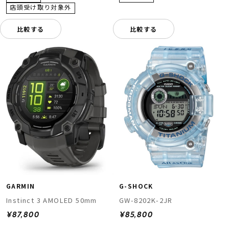
比較する
比較する
GARMIN
G-SHOCK
Instinct 3 AMOLED 50mm
GW-8202K-2JR
¥87,800
¥85,800