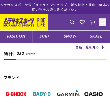
ムラサキスポーツ公式オンラインショップ 新作続々入荷中！是非お
買い物をお楽しみください♪
ゲスト
様
ログイン
会員登録
FASHION
SURF
SNOW
SKATE
商品一覧を見る
時計
店舗一覧
282
items
CATEGORY
ブランド
ファッションTOP
サーフTOP