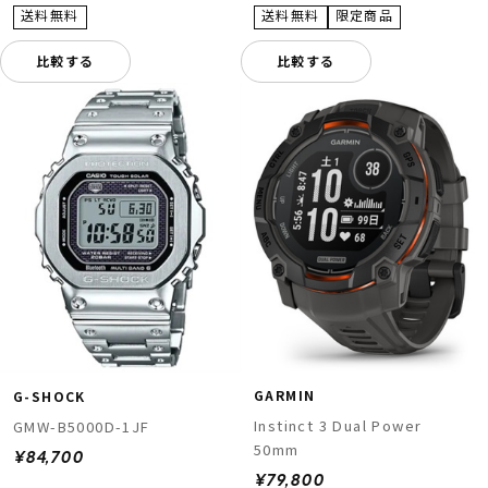
比較する
比較する
GARMIN
G-SHOCK
Instinct 3 Dual Power
GMW-B5000D-1JF
50mm
¥84,700
¥79,800