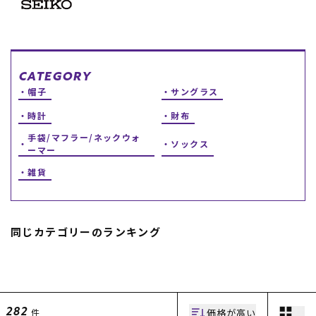
スノーTOP
スケートTOP
CATEGORY
帽子
サングラス
時計
財布
CONTENTS
SUPPORT
手袋/マフラー/ネックウォ
ソックス
ーマー
ブランド一覧
ご利用ガイド
雑貨
特集一覧
会員ランク
RIDE LIFE MAGAZINE一
店頭受取サービス
覧
ギフトラッピング
スタッフスナップ
アフターサポート
中古/アウトレット サー
下取り保証について
同じカテゴリーのランキング
フ
よくある質問
中古/アウトレット スノ
店舗一覧
ー
お問い合わせ
ニュース
価格が高い
件
282