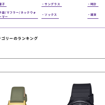
フィットネス
チケット
ストライダー/バイク/その他
中古/アウトレット スノーボード
帽子
サングラス
時計
手袋/マフラー/ネックウォ
ソックス
雑貨
ーマー
SKATE TOP
SURF TOP
テゴリーのランキング
FASHION TOP
SNOW TOP