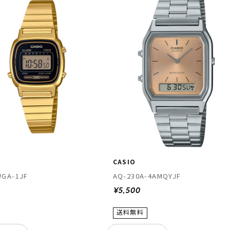
CASIO
WGA-1JF
AQ-230A-4AMQYJF
¥5,500