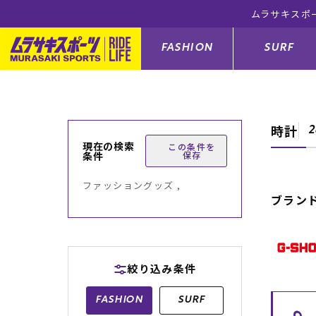
ムラサキスポ
FASHION
SURF
時計
ファションカテゴリー
サーフィンカテゴリー
スノーボードカテゴリー
スケートボードカテゴリー
2
現在の検索
この条件を
条件
保存
すべてのアイテム
すべてのアイテム
すべてのアイテム
すべてのアイテム
アウター/
サーフボー
スノーボー
スケートボ
ファッショングッズ ,
ブラン
ボトムス
サーフィングッズ
スノーボードブーツ
スケートボードパーツ
シューズ
サーフボー
スノーボー
スケートボ
バッグ
ボディーボード
スノーボードゴーグル
GO スケートセット
ファッショ
スキムボー
スノーボー
絞り込み条件
メンズ水着
GO ボディーボード
キッズスノーボードセット
メンズラッ
中古/アウ
スノーボー
FASHION
SURF