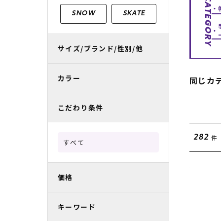
CATEGORY
レディースラッシュガード
スノーボード レンタル
レディース
リフト電子
SNOW
SKATE
中古/アウトレット スノーウェア
サイズ/ブランド/性別/他
カラー
同じカ
こだわり条件
件
282
すべて
価格
キーワード