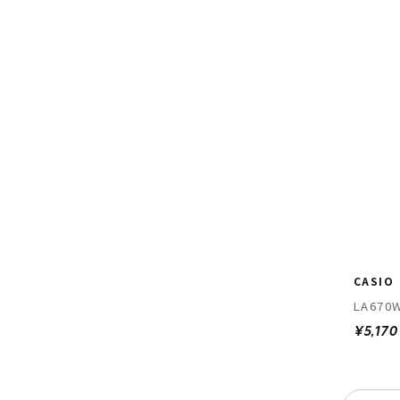
CASIO
LA670
¥5,170