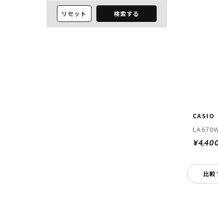
リセット
検索する
CASIO
LA670W
¥4,40
比較