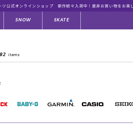
ーツ公式オンラインショップ 新作続々入荷中！是非お買い物をお楽
SNOW
SKATE
82
items
ジャケット
ド
ド板
ード
トップス
ウェットスーツ
バインディング
キッズスケートボード
ド
ドメンテナンスグッズ
ドセット
ードグッズ
サンダル
キッズサーフィン
スノーボードウェア
スケートボードメンテナンスグッ
ズ
ングッズ
ド
ドグローブ
キッズ
ウインターアイテム
キッズスノーボード
シュガード
トレット サーフボード
ドグッズ
レディース水着
中古/アウトレット ウェットスーツ
スノーボードメンテナンスグッズ