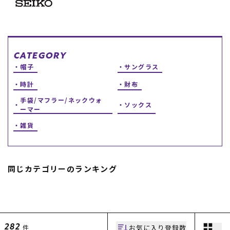
スノーTOP
スケートTOP
CATEGORY
帽子
サングラス
時計
財布
CONTENTS
SUPPORT
手袋/マフラー/ネックウォ
ソックス
ーマー
ブランド一覧
ご利用ガイド
雑貨
特集一覧
会員ランク
RIDE LIFE MAGAZINE一
店頭受取サービス
覧
ギフトラッピング
スタッフスナップ
アフターサポート
中古/アウトレット サー
下取り保証について
同じカテゴリーのランキング
フ
よくある質問
中古/アウトレット スノ
店舗一覧
ー
お問い合わせ
ニュース
お気に入り登録数
件
282