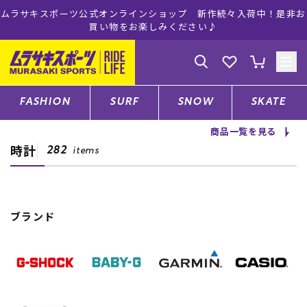
ムラサキスポーツ公式オンラインショップ 新作続々入荷中！是非お
買い物をお楽しみください♪
ゲスト
様
ログイン
会員登録
FASHION
SURF
SNOW
SKATE
商品一覧を見る
時計
店舗一覧
282
items
CATEGORY
ブランド
ファッションTOP
サーフTOP