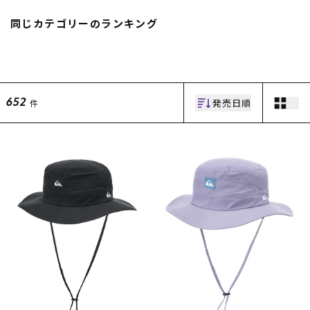
スノーTOP
同じカテゴリーのランキング
スケートTOP
発売日順
件
652
CONTENTS
SUPPORT
ブランド一覧
ご利用ガイド
特集一覧
会員ランク
RIDE LIFE MAGAZINE一
店頭受取サービス
覧
ギフトラッピング
スタッフスナップ
アフターサポート
中古/アウトレット サー
下取り保証について
フ
よくある質問
中古/アウトレット スノ
店舗一覧
ー
お問い合わせ
ニュース