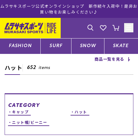
ムラサキスポーツ公式オンラインショップ 新作続々入荷中！是非お
買い物をお楽しみください♪
ゲスト
様
ログイン
会員登録
FASHION
SURF
SNOW
SKATE
商品一覧を見る
ハット
店舗一覧
652
items
CATEGORY
CATEGORY
キャップ
ハット
ファッションTOP
ニット帽/ビーニー
サーフTOP