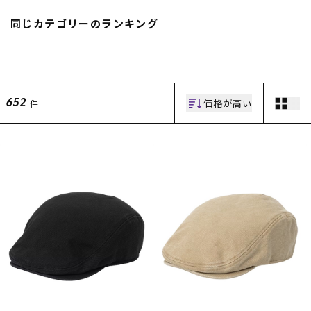
スノーTOP
同じカテゴリーのランキング
スケートTOP
価格が高い
件
652
CONTENTS
SUPPORT
ブランド一覧
ご利用ガイド
特集一覧
会員ランク
RIDE LIFE MAGAZINE一
店頭受取サービス
覧
ギフトラッピング
スタッフスナップ
アフターサポート
中古/アウトレット サー
下取り保証について
フ
よくある質問
中古/アウトレット スノ
店舗一覧
ー
お問い合わせ
ニュース