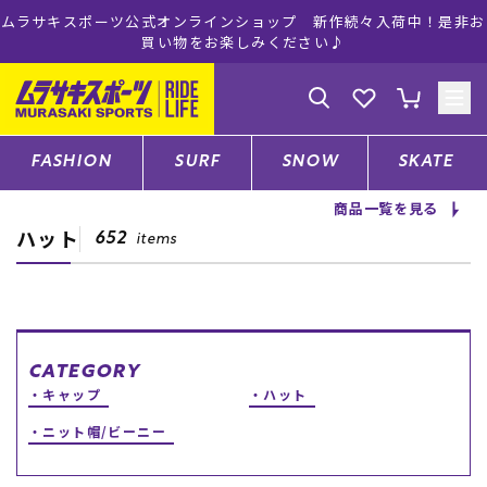
ムラサキスポーツ公式オンラインショップ 新作続々入荷中！是非お
買い物をお楽しみください♪
ゲスト
様
ログイン
会員登録
FASHION
SURF
SNOW
SKATE
商品一覧を見る
ハット
店舗一覧
652
items
CATEGORY
CATEGORY
キャップ
ハット
ファッションTOP
ニット帽/ビーニー
サーフTOP