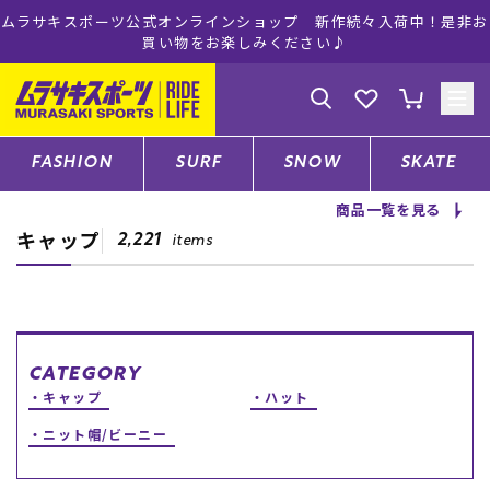
ムラサキスポーツ公式オンラインショップ 新作続々入荷中！是非お
買い物をお楽しみください♪
ゲスト
様
ログイン
会員登録
FASHION
SURF
SNOW
SKATE
商品一覧を見る
キャップ
店舗一覧
2,221
items
CATEGORY
CATEGORY
キャップ
ハット
ファッションTOP
ニット帽/ビーニー
サーフTOP