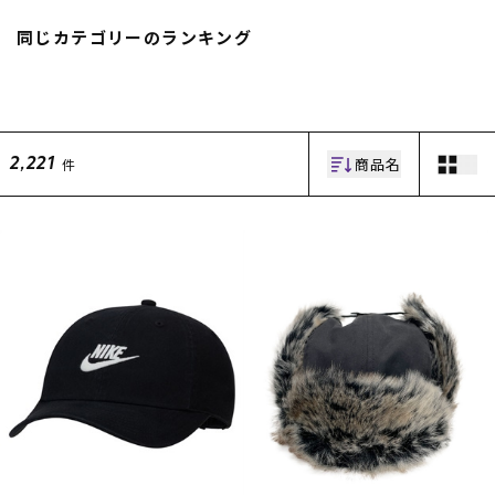
スノーTOP
同じカテゴリーのランキング
スケートTOP
商品名
件
2,221
CONTENTS
SUPPORT
ブランド一覧
ご利用ガイド
特集一覧
会員ランク
RIDE LIFE MAGAZINE一
店頭受取サービス
覧
ギフトラッピング
スタッフスナップ
アフターサポート
中古/アウトレット サー
下取り保証について
フ
よくある質問
中古/アウトレット スノ
店舗一覧
ー
お問い合わせ
ニュース