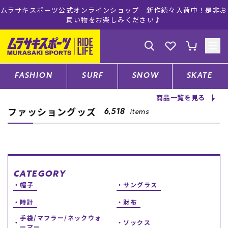
ムラサキスポーツ公式オンラインショップ 新作続々入荷中！是非お
買い物をお楽しみください♪
ゲスト
様
ログイン
会員登録
FASHION
SURF
SNOW
SKATE
商品一覧を見る
ファッショングッズ
店舗一覧
6,518
items
CATEGORY
CATEGORY
帽子
サングラス
ファッションTOP
時計
財布
サーフTOP
手袋/マフラー/ネックウォ
ソックス
ーマー