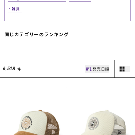
雑貨
スノーTOP
スケートTOP
同じカテゴリーのランキング
CONTENTS
SUPPORT
発売日順
件
6,518
ブランド一覧
ご利用ガイド
特集一覧
会員ランク
RIDE LIFE MAGAZINE一
店頭受取サービス
覧
ギフトラッピング
スタッフスナップ
アフターサポート
中古/アウトレット サー
下取り保証について
フ
よくある質問
中古/アウトレット スノ
店舗一覧
ー
お問い合わせ
ニュース