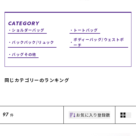
スノーTOP
CATEGORY
スケートTOP
ショルダーバッグ
トートバッグ
ボディーバッグ/ウェストポ
バックパック/リュック
ーチ
バッグその他
CONTENTS
SUPPORT
ブランド一覧
ご利用ガイド
特集一覧
会員ランク
同じカテゴリーのランキング
RIDE LIFE MAGAZINE一
店頭受取サービス
覧
ギフトラッピング
スタッフスナップ
アフターサポート
中古/アウトレット サー
下取り保証について
フ
よくある質問
中古/アウトレット スノ
店舗一覧
お気に入り登録数
件
97
ー
お問い合わせ
ニュース