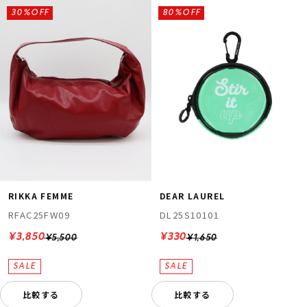
30%OFF
80%OFF
RIKKA FEMME
DEAR LAUREL
RFAC25FW09
DL25S10101
¥3,850
¥330
¥5,500
¥1,650
比較する
比較する