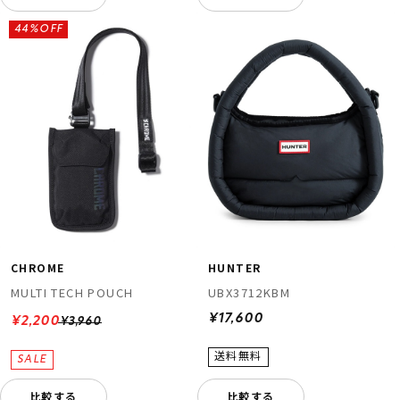
44%OFF
CHROME
HUNTER
MULTI TECH POUCH
UBX3712KBM
¥17,600
¥2,200
¥3,960
比較する
比較する