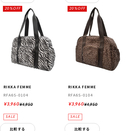
20%OFF
20%OFF
RIKKA FEMME
RIKKA FEMME
RFA6S-0104
RFA6S-0104
¥3,960
¥3,960
¥4,950
¥4,950
比較する
比較する