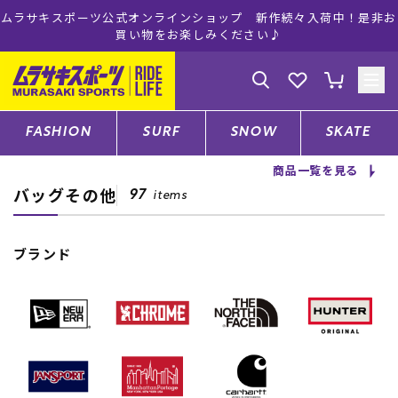
ムラサキスポーツ公式オンラインショップ 新作続々入荷中！是非お
買い物をお楽しみください♪
ゲスト
様
ログイン
会員登録
FASHION
SURF
SNOW
SKATE
商品一覧を見る
バッグその他
店舗一覧
97
items
ブランド
CATEGORY
ファッションTOP
サーフTOP