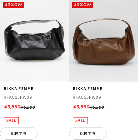
30%OFF
30%OFF
RIKKA FEMME
RIKKA FEMME
RFAC25FW09
RFAC25FW09
¥3,850
¥3,850
¥5,500
¥5,500
比較する
比較する