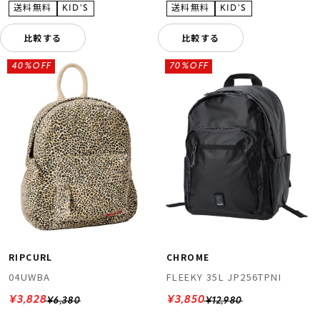
比較する
比較する
40%OFF
70%OFF
RIPCURL
CHROME
04UWBA
FLEEKY 35L JP256TPNI
¥3,828
¥3,850
¥6,380
¥12,980