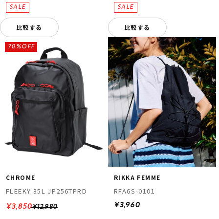
比較する
比較する
70%OFF
CHROME
RIKKA FEMME
FLEEKY 35L JP256TPRD
RFA6S-0101
¥3,960
¥3,850
¥12,980