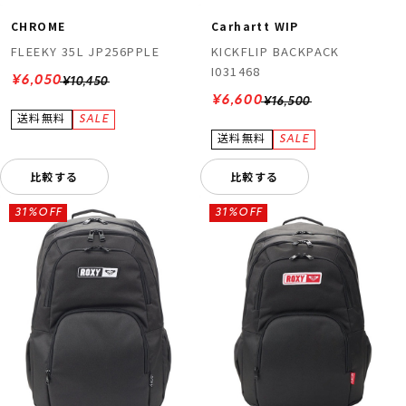
CHROME
Carhartt WIP
FLEEKY 35L JP256PPLE
KICKFLIP BACKPACK
I031468
¥6,050
¥10,450
¥6,600
¥16,500
比較する
比較する
31%OFF
31%OFF