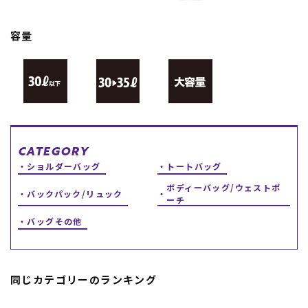
スノーTOP
容量
スケートTOP
CONTENTS
SUPPORT
CATEGORY
ブランド一覧
ご利用ガイド
ショルダーバッグ
トートバッグ
特集一覧
会員ランク
RIDE LIFE MAGAZINE一
店頭受取サービス
ボディーバッグ/ウェストポ
バックパック/リュック
覧
ギフトラッピング
ーチ
スタッフスナップ
アフターサポート
バッグその他
中古/アウトレット サー
下取り保証について
フ
よくある質問
中古/アウトレット スノ
店舗一覧
ー
お問い合わせ
ニュース
同じカテゴリーのランキング