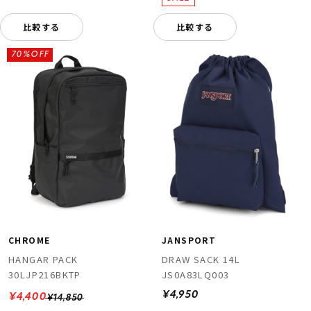
比較する
比較する
70%OFF
CHROME
JANSPORT
HANGAR PACK
DRAW SACK 14L
30LJP216BKTP
JS0A83LQ003
¥4,950
¥4,400
¥14,850