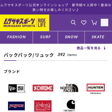
ムラサキスポーツ公式オンラインショップ 新作続々入荷中！是非お
買い物をお楽しみください♪
ゲスト
様
ログイン
会員登録
FASHION
SURF
SNOW
SKATE
商品一覧を見る
バックパック/リュック
店舗一覧
392
items
ブランド
CATEGORY
ファッションTOP
サーフTOP