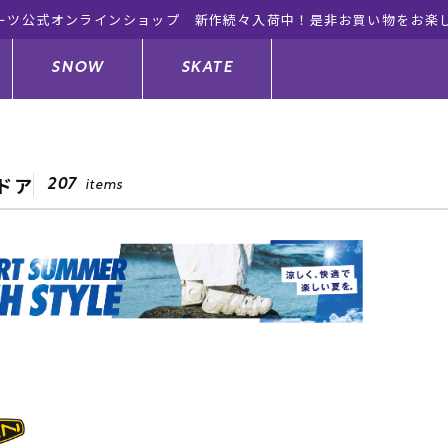
ーツ公式オンラインショップ 新作続々入荷中！是非お買い物をお楽
SNOW
SKATE
ドア
207
items
ジャケット
ド
ド板
ード
トップス
ウェットスーツ
バインディング
キッズスケートボード
ドメンテナンスグッズ
ドセット
ードグッズ
サンダル
キッズサーフィン
スノーボードウェア
スケートボードメンテナンスグッ
ズ
ングッズ
ド
ドグローブ
キッズ
ウインターアイテム
キッズスノーボード
シュガード
トレット サーフボード
ドグッズ
レディース水着
中古/アウトレット ウェットスーツ
スノーボードメンテナンスグッズ