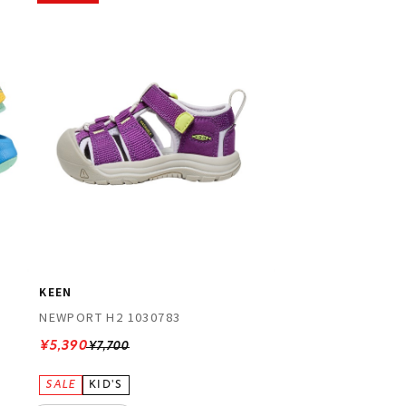
KEEN
NEWPORT H2 1030783
¥5,390
¥7,700