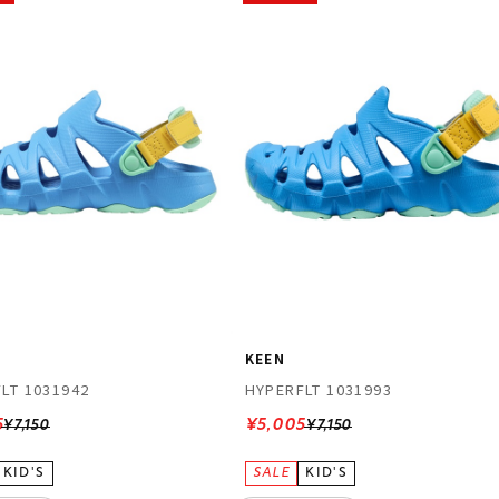
KEEN
LT 1031942
HYPERFLT 1031993
5
¥5,005
¥7,150
¥7,150