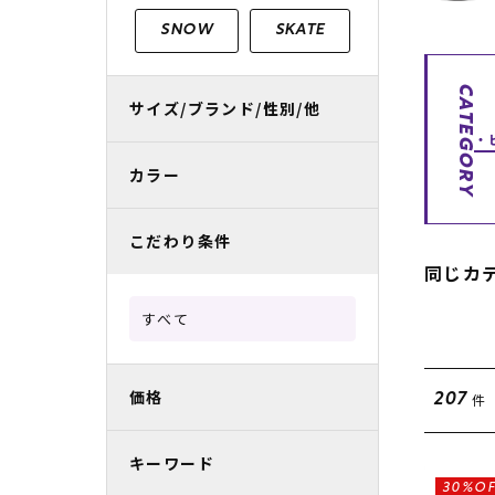
レディースラッシュガード
スノーボード レンタル
レディース
リフト電子
SNOW
SKATE
中古/アウトレット スノーウェア
CATEGORY
サイズ/ブランド/性別/他
カラー
こだわり条件
同じカ
すべて
価格
件
207
キーワード
30%OF