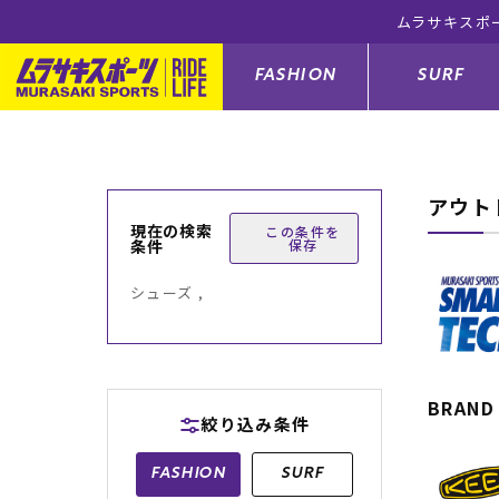
ムラサキスポ
FASHION
SURF
アウト
ファションカテゴリー
サーフィンカテゴリー
スノーボードカテゴリー
スケートボードカテゴリー
現在の検索
この条件を
条件
保存
すべてのアイテム
すべてのアイテム
すべてのアイテム
すべてのアイテム
アウター/
サーフボー
スノーボー
スケートボ
シューズ ,
ボトムス
サーフィングッズ
スノーボードブーツ
スケートボードパーツ
シューズ
サーフボー
スノーボー
スケートボ
バッグ
ボディーボード
スノーボードゴーグル
GO スケートセット
ファッショ
スキムボー
スノーボー
BRAND
絞り込み条件
メンズ水着
GO ボディーボード
キッズスノーボードセット
メンズラッ
中古/アウ
スノーボー
FASHION
SURF