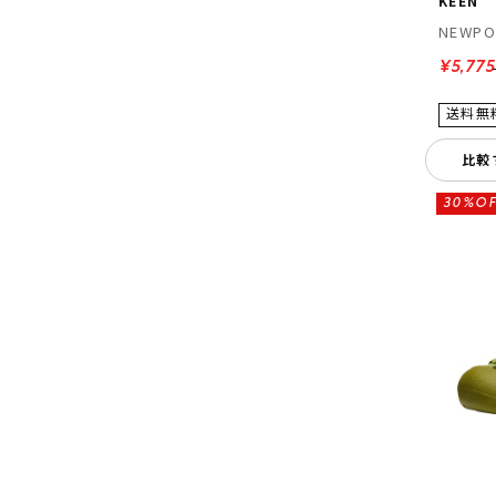
KEEN
NEWPO
¥5,775
比較
30%OF