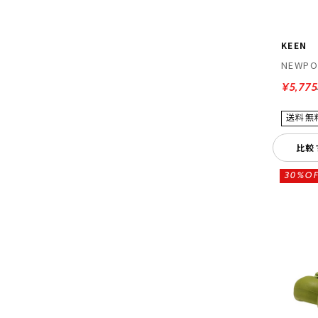
KEEN
NEWPO
¥5,775
比較
30%OF