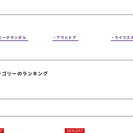
フィットネス
チケット
ストライダー/バイク/その他
中古/アウトレット スノーボード
SKATE TOP
ビーチサンダル
アウトドア
ライフス
SURF TOP
FASHION TOP
テゴリーのランキング
SNOW TOP
F
30%OFF