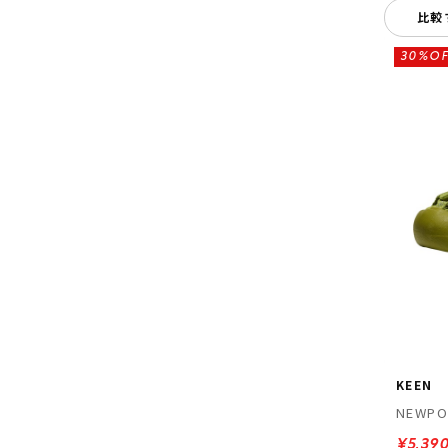
比較
30%OF
KEEN
NEWPO
¥5,39