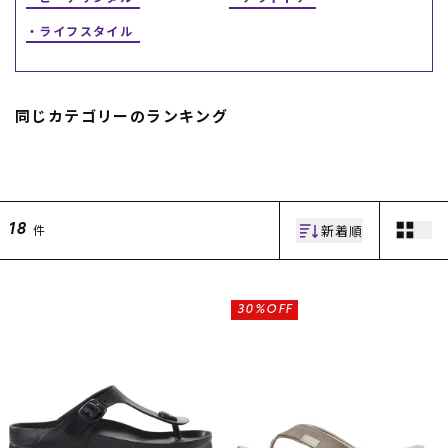
ライフスタイル
スノーTOP
スケートTOP
同じカテゴリーのランキング
CONTENTS
SUPPORT
新着順
件
ブランド一覧
ご利用ガイド
18
特集一覧
会員ランク
RIDE LIFE MAGAZINE一
店頭受取サービス
覧
ギフトラッピング
スタッフスナップ
アフターサポート
30%OFF
中古/アウトレット サー
下取り保証について
フ
よくある質問
中古/アウトレット スノ
店舗一覧
ー
お問い合わせ
ニュース