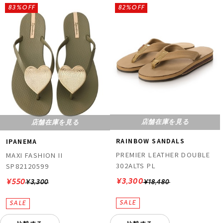
83%OFF
82%OFF
店舗在庫を見る
店舗在庫を見る
RAINBOW SANDALS
IPANEMA
PREMIER LEATHER DOUBLE
MAXI FASHION II
302ALTS PL
SP82120599
¥3,300
¥550
¥18,480
¥3,300