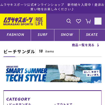
ムラサキスポーツ公式オンラインショップ 新作続々入荷中！是非お
買い物をお楽しみください♪
ゲスト
様
ログイン
会員登録
FASHION
SURF
SNOW
SKATE
商品一覧を見る
ビーチサンダル
店舗一覧
18
items
CATEGORY
ファッションTOP
サーフTOP
CATEGORY
ビーチサンダル
アウトドア