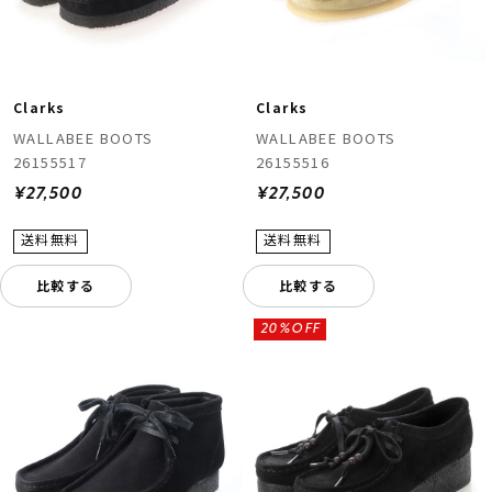
Clarks
Clarks
WALLABEE BOOTS
WALLABEE BOOTS
26155517
26155516
¥27,500
¥27,500
比較する
比較する
20%OFF