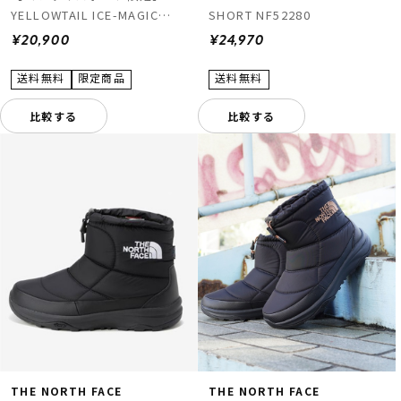
YELLOWTAIL ICE-MAGIC
SHORT NF52280
SHOR YU6884
¥20,900
¥24,970
比較する
比較する
THE NORTH FACE
THE NORTH FACE