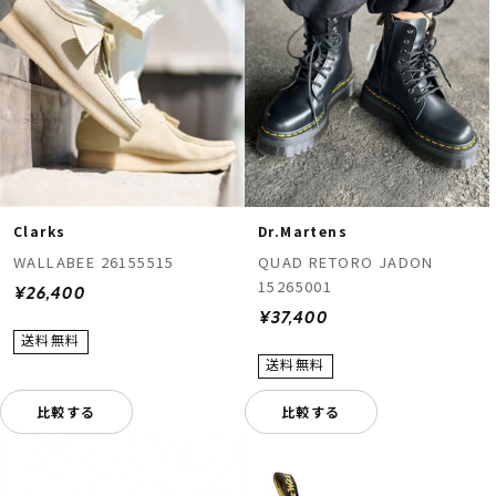
Clarks
Dr.Martens
WALLABEE 26155515
QUAD RETORO JADON
15265001
¥26,400
¥37,400
比較する
比較する