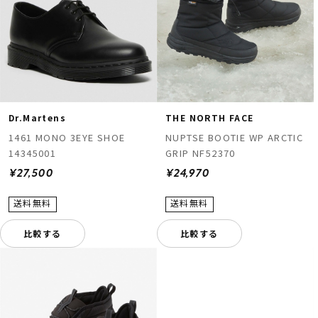
Dr.Martens
THE NORTH FACE
1461 MONO 3EYE SHOE
NUPTSE BOOTIE WP ARCTIC
14345001
GRIP NF52370
¥27,500
¥24,970
比較する
比較する