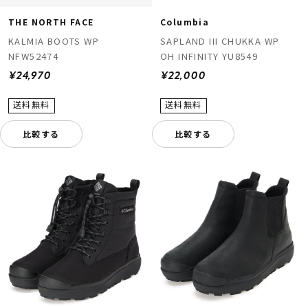
THE NORTH FACE
Columbia
KALMIA BOOTS WP
SAPLAND III CHUKKA WP
NFW52474
OH INFINITY YU8549
¥24,970
¥22,000
比較する
比較する