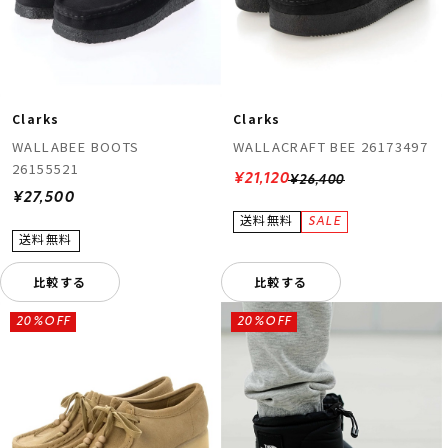
Clarks
Clarks
WALLABEE BOOTS
WALLACRAFT BEE 26173497
26155521
¥21,120
¥26,400
¥27,500
比較する
比較する
20%OFF
20%OFF