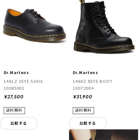
Dr.Martens
Dr.Martens
1461Z 3EYE SHOE
1460Z 8EYE BOOT
10085001
10072004
¥27,500
¥31,900
比較する
比較する