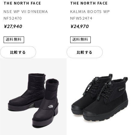
THE NORTH FACE
THE NORTH FACE
NSE WP VII DYNEEMA
KALMIA BOOTS WP
NF52470
NFW52474
¥27,940
¥24,970
比較する
比較する