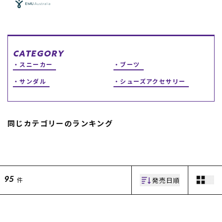
スノーTOP
スケートTOP
CATEGORY
スニーカー
ブーツ
サンダル
シューズアクセサリー
CONTENTS
SUPPORT
ブランド一覧
ご利用ガイド
同じカテゴリーのランキング
特集一覧
会員ランク
RIDE LIFE MAGAZINE一
店頭受取サービス
覧
ギフトラッピング
スタッフスナップ
アフターサポート
中古/アウトレット サー
下取り保証について
フ
よくある質問
発売日順
件
中古/アウトレット スノ
店舗一覧
95
ー
お問い合わせ
ニュース