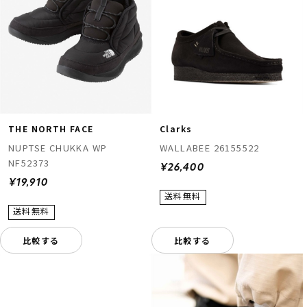
THE NORTH FACE
Clarks
NUPTSE CHUKKA WP
WALLABEE 26155522
NF52373
¥26,400
¥19,910
比較する
比較する