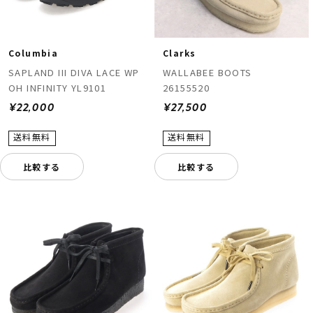
Columbia
Clarks
SAPLAND III DIVA LACE WP
WALLABEE BOOTS
OH INFINITY YL9101
26155520
¥22,000
¥27,500
比較する
比較する