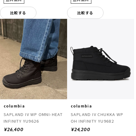
比較する
比較する
columbia
columbia
SAPLAND IV WP OMNI-HEAT
SAPLAND IV CHUKKA WP
INFINITY YU9626
OH INFINITY YU9682
¥26,400
¥24,200