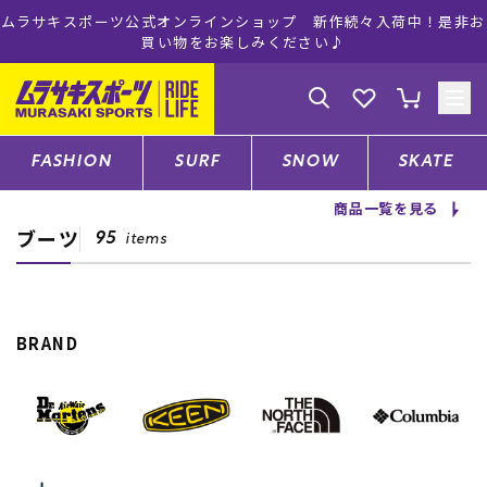
ムラサキスポーツ公式オンラインショップ 新作続々入荷中！是非お
買い物をお楽しみください♪
ゲスト
様
ログイン
会員登録
FASHION
SURF
SNOW
SKATE
商品一覧を見る
ブーツ
店舗一覧
95
items
CATEGORY
BRAND
ファッションTOP
サーフTOP