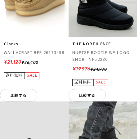
Clarks
THE NORTH FACE
WALLACRAFT BEE 26173498
NUPTSE BOOTIE WP LOGO
SHORT NF52280
¥21,120
¥26,400
¥19,976
¥24,970
比較する
比較する