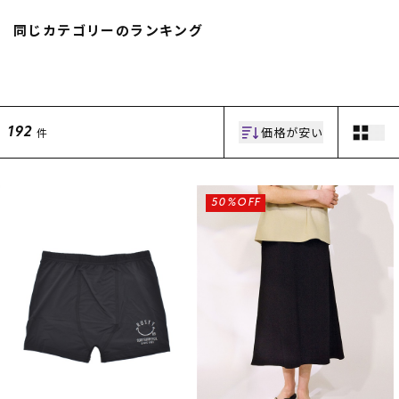
スノーTOP
同じカテゴリーのランキング
スケートTOP
価格が安い
件
192
CONTENTS
SUPPORT
ブランド一覧
ご利用ガイド
50%OFF
特集一覧
会員ランク
RIDE LIFE MAGAZINE一
店頭受取サービス
覧
ギフトラッピング
スタッフスナップ
アフターサポート
中古/アウトレット サー
下取り保証について
フ
よくある質問
中古/アウトレット スノ
店舗一覧
ー
お問い合わせ
ニュース