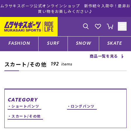
作続々入荷中！是非お
ムラサキスポーツ公式オンラインショップ 5,5
♪
注文で送料無料！(※一部対象外
ゲスト
様
ログイン
会員登録
FASHION
SURF
SNOW
SKATE
商品一覧を見る
スカート/その他
店舗一覧
192
items
CATEGORY
CATEGORY
ショートパンツ
ロングパンツ
ファッションTOP
スカート/その他
サーフTOP