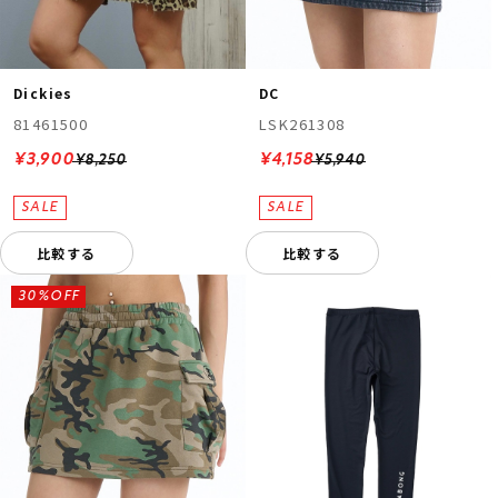
Dickies
DC
81461500
LSK261308
¥3,900
¥4,158
¥8,250
¥5,940
比較する
比較する
30%OFF