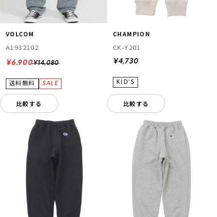
VOLCOM
CHAMPION
A1932102
CK-Y201
¥4,730
¥6,900
¥14,080
比較する
比較する