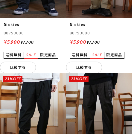
Dickies
Dickies
80753000
80753000
¥5,900
¥5,900
¥7,700
¥7,700
比較する
比較する
23%OFF
23%OFF