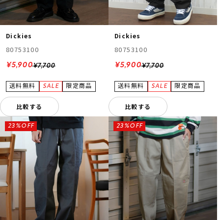
Dickies
Dickies
80753100
80753100
¥5,900
¥5,900
¥7,700
¥7,700
比較する
比較する
23%OFF
23%OFF