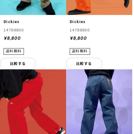
Dickies
Dickies
14788800
14788800
¥8,800
¥8,800
比較する
比較する