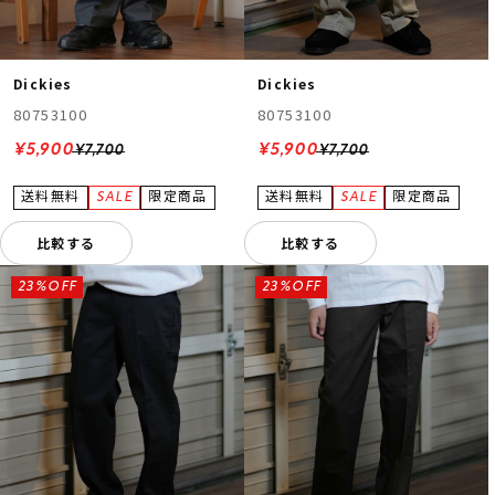
Dickies
Dickies
80753100
80753100
¥5,900
¥5,900
¥7,700
¥7,700
比較する
比較する
23%OFF
23%OFF