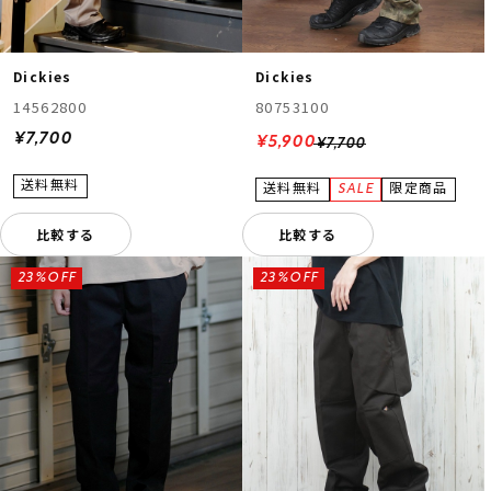
Dickies
Dickies
14562800
80753100
¥7,700
¥5,900
¥7,700
比較する
比較する
23%OFF
23%OFF