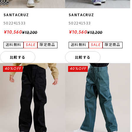
SANTACRUZ
SANTACRUZ
502241533
502241533
¥10,560
¥10,560
¥13,200
¥13,200
比較する
比較する
40%OFF
40%OFF