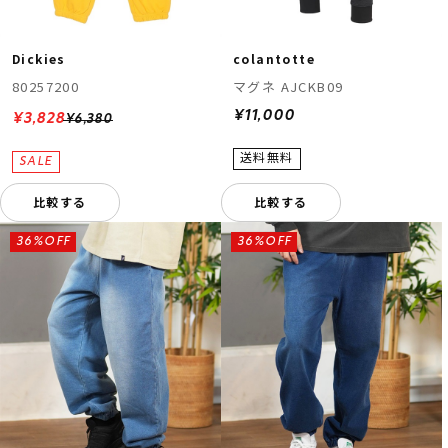
Dickies
colantotte
80257200
マグネ AJCKB09
¥11,000
¥3,828
¥6,380
比較する
比較する
36%OFF
36%OFF