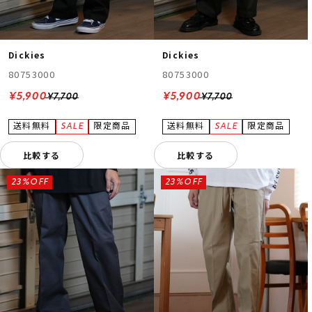
Dickies
Dickies
80753000
80753000
¥5,900
¥5,900
¥7,700
¥7,700
比較する
比較する
23%OFF
23%OFF