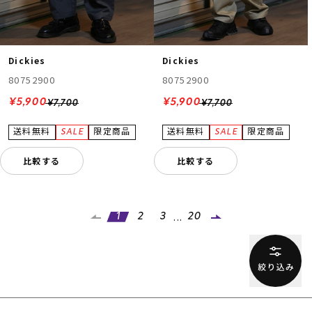
Dickies
Dickies
80752900
80752900
¥5,900
¥5,900
¥7,700
¥7,700
比較する
比較する
...
1
2
3
20