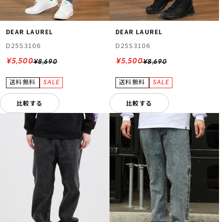
DEAR LAUREL
DEAR LAUREL
D25S3106
D25S3106
¥5,500
¥5,500
¥8,690
¥8,690
比較する
比較する