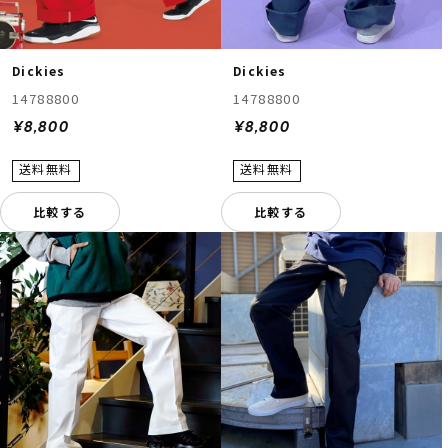
Dickies
Dickies
14788800
14788800
¥8,800
¥8,800
比較する
比較する