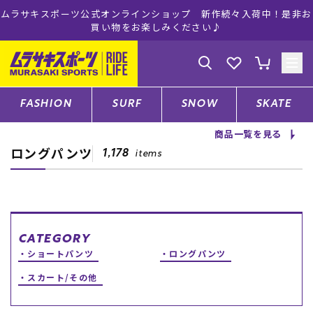
！是非お
ムラサキスポーツ公式オンラインショップ 5,500円(税込)
注文で送料無料！(※一部対象外有り)
ゲスト
様
ログイン
会員登録
FASHION
SURF
SNOW
SKATE
商品一覧を見る
ロングパンツ
店舗一覧
1,178
items
CATEGORY
CATEGORY
ショートパンツ
ロングパンツ
ファッションTOP
スカート/その他
サーフTOP