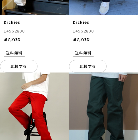
Dickies
Dickies
14562800
14562800
¥7,700
¥7,700
比較する
比較する