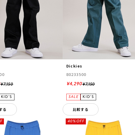
s
Dickies
00
80233500
0
¥4,290
¥7,150
¥7,150
する
比較する
F
40%OFF