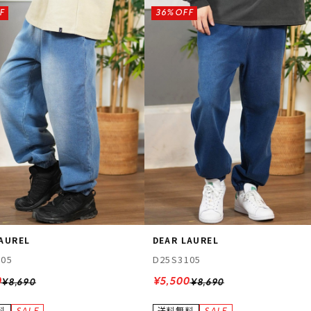
F
36%OFF
LAUREL
DEAR LAUREL
105
D25S3105
0
¥5,500
¥8,690
¥8,690