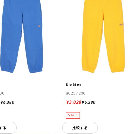
s
Dickies
00
80257200
8
¥3,828
¥6,380
¥6,380
する
比較する