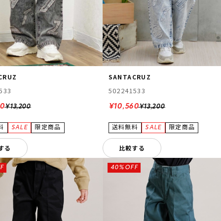
CRUZ
SANTACRUZ
533
502241533
60
¥10,560
¥13,200
¥13,200
する
比較する
F
40%OFF