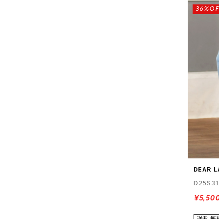
36%OF
DEAR 
D25S3
¥5,50