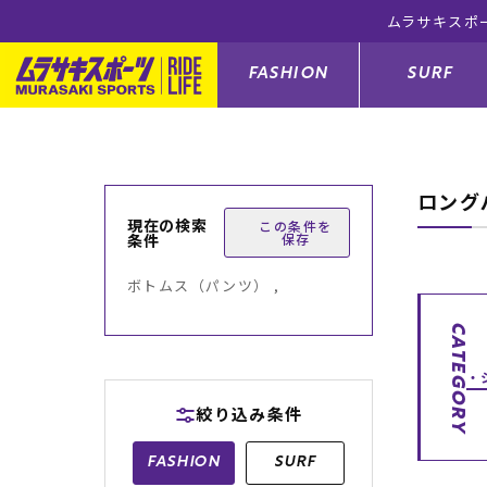
ムラサキスポ
FASHION
SURF
ロング
ファションカテゴリー
サーフィンカテゴリー
スノーボードカテゴリー
スケートボードカテゴリー
現在の検索
この条件を
条件
保存
すべてのアイテム
すべてのアイテム
すべてのアイテム
すべてのアイテム
アウター/
サーフボー
スノーボー
スケートボ
ボトムス（パンツ） ,
ボトムス
サーフィングッズ
スノーボードブーツ
スケートボードパーツ
シューズ
サーフボー
スノーボー
スケートボ
CATEGORY
バッグ
ボディーボード
スノーボードゴーグル
GO スケートセット
ファッショ
スキムボー
スノーボー
絞り込み条件
メンズ水着
GO ボディーボード
キッズスノーボードセット
メンズラッ
中古/アウ
スノーボー
FASHION
SURF