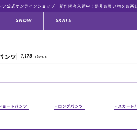
ーツ公式オンラインショップ 新作続々入荷中！是非お買い物をお楽
SNOW
SKATE
パンツ
1,178
items
ジャケット
ド
ド板
ード
トップス
ウェットスーツ
バインディング
キッズスケートボード
ドメンテナンスグッズ
ドセット
ードグッズ
サンダル
キッズサーフィン
スノーボードウェア
スケートボードメンテナンスグッ
ズ
ショートパンツ
ロングパンツ
スカート
ングッズ
ド
ドグローブ
キッズ
ウインターアイテム
キッズスノーボード
シュガード
トレット サーフボード
ドグッズ
レディース水着
中古/アウトレット ウェットスーツ
スノーボードメンテナンスグッズ