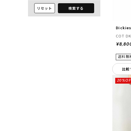
リセット
検索する
Dickie
COT DK
¥8,80
比較
20%OF