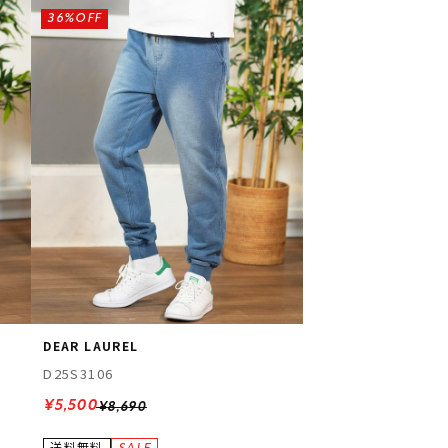
36%OFF
DEAR LAUREL
D25S3106
¥5,500
¥8,690