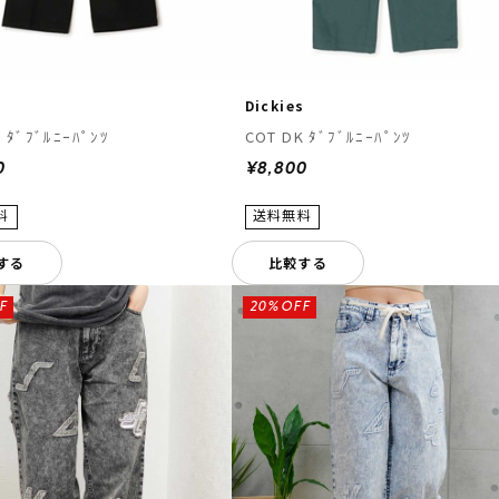
s
Dickies
 ﾀﾞﾌﾞﾙﾆｰﾊﾟﾝﾂ
COT DK ﾀﾞﾌﾞﾙﾆｰﾊﾟﾝﾂ
0
¥8,800
する
比較する
F
20%OFF