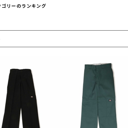
フィットネス
チケット
ストライダー/バイク/その他
中古/アウトレット スノーボード
テゴリーのランキング
SKATE TOP
件
SURF TOP
FASHION TOP
SNOW TOP