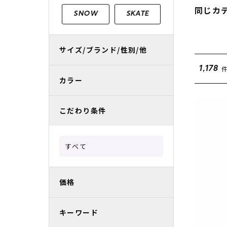
レディースラッシュガード
スノーボード レンタル
レディース
リフト電子
同じカ
SNOW
SKATE
中古/アウトレット スノーウェア
サイズ/ブランド/性別/他
1,178
カラー
こだわり条件
すべて
価格
キーワード