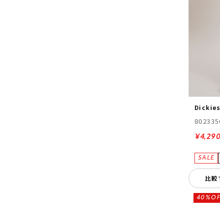
Dickie
802335
¥4,29
比較
40%OF