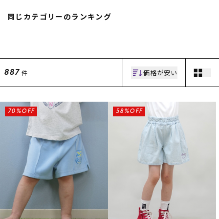
スノーTOP
同じカテゴリーのランキング
スケートTOP
価格が安い
件
887
CONTENTS
SUPPORT
ブランド一覧
ご利用ガイド
70%OFF
58%OFF
特集一覧
会員ランク
RIDE LIFE MAGAZINE一
店頭受取サービス
覧
ギフトラッピング
スタッフスナップ
アフターサポート
中古/アウトレット サー
下取り保証について
フ
よくある質問
中古/アウトレット スノ
店舗一覧
ー
お問い合わせ
ニュース