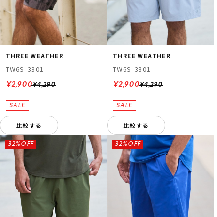
THREE WEATHER
THREE WEATHER
TW6S-3301
TW6S-3301
¥2,900
¥2,900
¥4,290
¥4,290
比較する
比較する
32%OFF
32%OFF