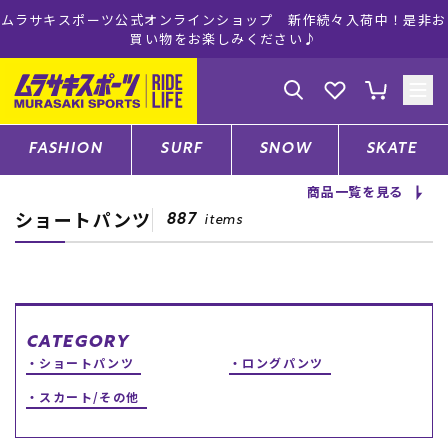
ムラサキスポーツ公式オンラインショップ 新作続々入荷中！是非お
買い物をお楽しみください♪
ゲスト
様
ログイン
会員登録
FASHION
SURF
SNOW
SKATE
商品一覧を見る
ショートパンツ
店舗一覧
887
items
CATEGORY
CATEGORY
ショートパンツ
ロングパンツ
ファッションTOP
スカート/その他
サーフTOP