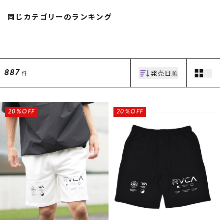
スノーTOP
同じカテゴリーのランキング
スケートTOP
発売日順
件
887
CONTENTS
SUPPORT
ブランド一覧
ご利用ガイド
20%OFF
20%OFF
特集一覧
会員ランク
RIDE LIFE MAGAZINE一
店頭受取サービス
覧
ギフトラッピング
スタッフスナップ
アフターサポート
中古/アウトレット サー
下取り保証について
フ
よくある質問
中古/アウトレット スノ
店舗一覧
ー
お問い合わせ
ニュース