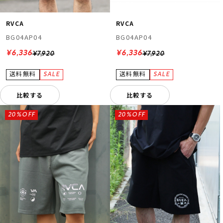
RVCA
RVCA
BG04AP04
BG04AP04
¥6,336
¥6,336
¥7,920
¥7,920
比較する
比較する
ムラサキスポーツ 公式アプリ
ポイント・クーポンもこのアプリで！
20%OFF
20%OFF