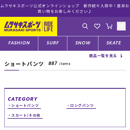
作続々入荷中！是非お
ムラサキスポーツ公式オンラインショップ 5,50
♪
注文で送料無料！(※一部対象外
ゲスト
様
ログイン
会員登録
FASHION
SURF
SNOW
SKATE
商品一覧を見る
ショートパンツ
店舗一覧
887
items
CATEGORY
CATEGORY
ショートパンツ
ロングパンツ
ファッションTOP
スカート/その他
サーフTOP