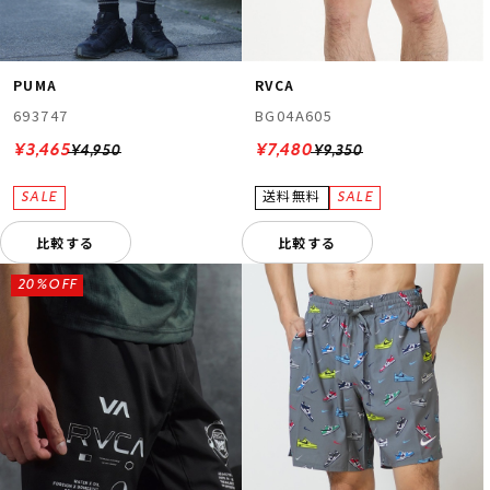
PUMA
RVCA
693747
BG04A605
¥3,465
¥7,480
¥4,950
¥9,350
比較する
比較する
20%OFF