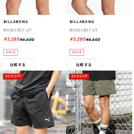
BILLABONG
BILLABONG
BG01C857 UT
BG01C857 UT
¥5,280
¥5,280
¥6,600
¥6,600
比較する
比較する
30%OFF
30%OFF