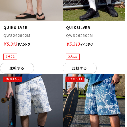
QUIKSILVER
QUIKSILVER
QWS262602M
QWS262602M
¥5,313
¥5,313
¥7,590
¥7,590
比較する
比較する
30%OFF
30%OFF