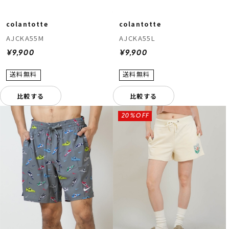
colantotte
colantotte
AJCKA55M
AJCKA55L
¥9,900
¥9,900
比較する
比較する
20%OFF