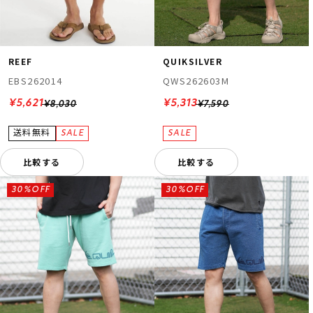
REEF
QUIKSILVER
EBS262014
QWS262603M
¥5,621
¥5,313
¥8,030
¥7,590
比較する
比較する
30%OFF
30%OFF