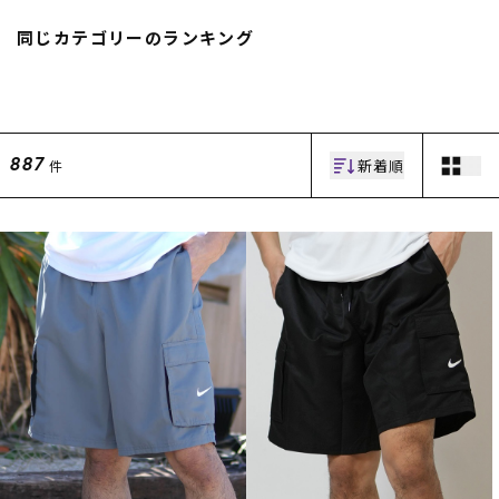
スノーTOP
同じカテゴリーのランキング
スケートTOP
新着順
件
887
CONTENTS
SUPPORT
ブランド一覧
ご利用ガイド
特集一覧
会員ランク
RIDE LIFE MAGAZINE一
店頭受取サービス
覧
ギフトラッピング
スタッフスナップ
アフターサポート
中古/アウトレット サー
下取り保証について
フ
よくある質問
中古/アウトレット スノ
店舗一覧
ー
お問い合わせ
ニュース