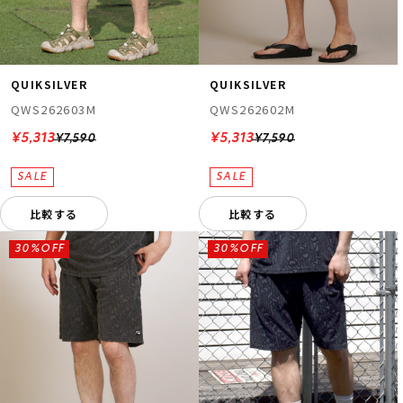
QUIKSILVER
QUIKSILVER
QWS262603M
QWS262602M
¥5,313
¥5,313
¥7,590
¥7,590
比較する
比較する
30%OFF
30%OFF