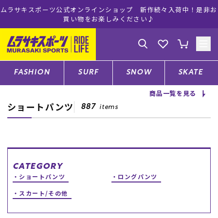
々入荷中！是非お
ムラサキスポーツ公式オンラインショップ 5,500
注文で送料無料！(※一部対象外有り
ゲスト
様
ログイン
会員登録
FASHION
SURF
SNOW
SKATE
商品一覧を見る
ショートパンツ
店舗一覧
887
items
CATEGORY
CATEGORY
ショートパンツ
ロングパンツ
ファッションTOP
スカート/その他
サーフTOP