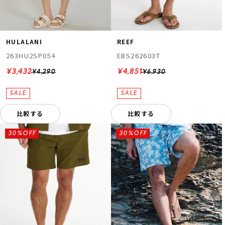
HULALANI
REEF
263HU2SP054
EBS262603T
¥3,432
¥4,851
¥4,290
¥6,930
比較する
比較する
30%OFF
30%OFF