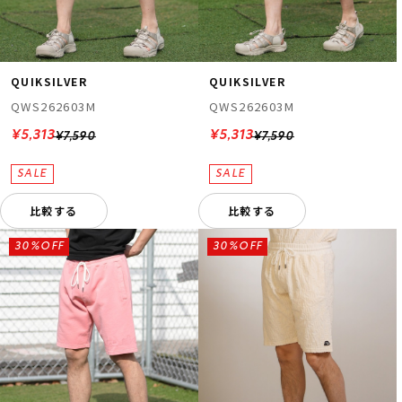
QUIKSILVER
QUIKSILVER
QWS262603M
QWS262603M
¥5,313
¥5,313
¥7,590
¥7,590
比較する
比較する
30%OFF
30%OFF