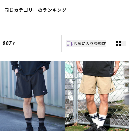
スノーTOP
同じカテゴリーのランキング
スケートTOP
お気に入り登録数
件
887
CONTENTS
SUPPORT
ブランド一覧
ご利用ガイド
特集一覧
会員ランク
RIDE LIFE MAGAZINE一
店頭受取サービス
覧
ギフトラッピング
スタッフスナップ
アフターサポート
中古/アウトレット サー
下取り保証について
フ
よくある質問
中古/アウトレット スノ
店舗一覧
ー
お問い合わせ
ニュース