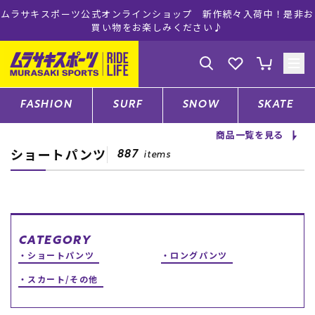
ムラサキスポーツ公式オンラインショップ 新作続々入荷中！是非お
買い物をお楽しみください♪
ゲスト
様
ログイン
会員登録
FASHION
SURF
SNOW
SKATE
商品一覧を見る
ショートパンツ
店舗一覧
887
items
CATEGORY
CATEGORY
ショートパンツ
ロングパンツ
ファッションTOP
スカート/その他
サーフTOP