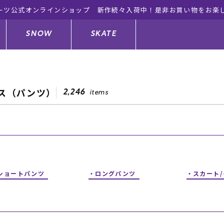
ーツ公式オンラインショップ 新作続々入荷中！是非お買い物をお楽
SNOW
SKATE
ス（パンツ）
2,246
items
ジャケット
ド
ド板
ード
トップス
ウェットスーツ
バインディング
キッズスケートボード
ドメンテナンスグッズ
ドセット
ードグッズ
サンダル
キッズサーフィン
スノーボードウェア
スケートボードメンテナンスグッ
ズ
ショートパンツ
ロングパンツ
スカート
ングッズ
ド
ドグローブ
キッズ
ウインターアイテム
キッズスノーボード
シュガード
トレット サーフボード
ドグッズ
レディース水着
中古/アウトレット ウェットスーツ
スノーボードメンテナンスグッズ