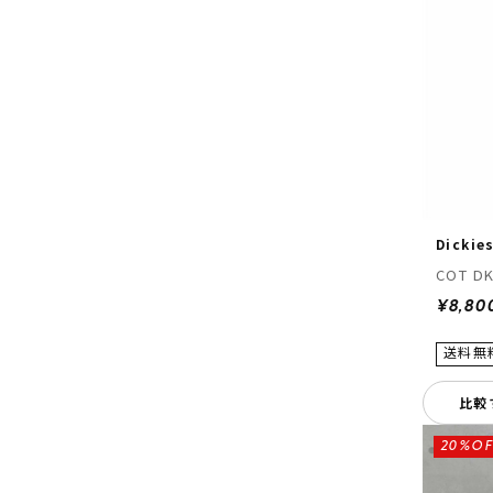
Dickie
COT DK
¥8,80
比較
20%OF