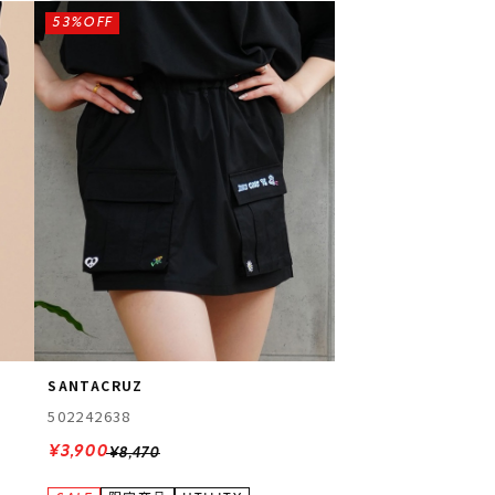
53%OFF
SANTACRUZ
502242638
¥3,900
¥8,470