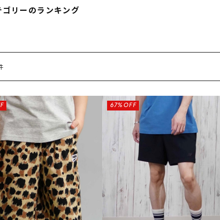
フィットネス
チケット
ストライダー/バイク/その他
中古/アウトレット スノーボード
テゴリーのランキング
SKATE TOP
件
SURF TOP
FASHION TOP
F
67%OFF
SNOW TOP