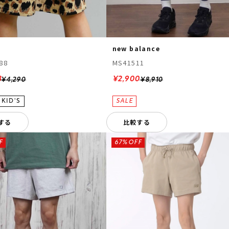
new balance
88
MS41511
3
¥2,900
¥4,290
¥8,910
する
比較する
F
67%OFF