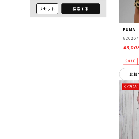
リセット
検索する
PUMA
620267
¥3,00
比較
67%OF