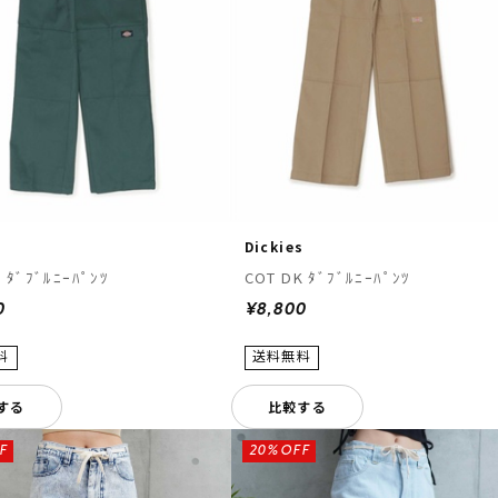
s
Dickies
 ﾀﾞﾌﾞﾙﾆｰﾊﾟﾝﾂ
COT DK ﾀﾞﾌﾞﾙﾆｰﾊﾟﾝﾂ
0
¥8,800
する
比較する
F
20%OFF