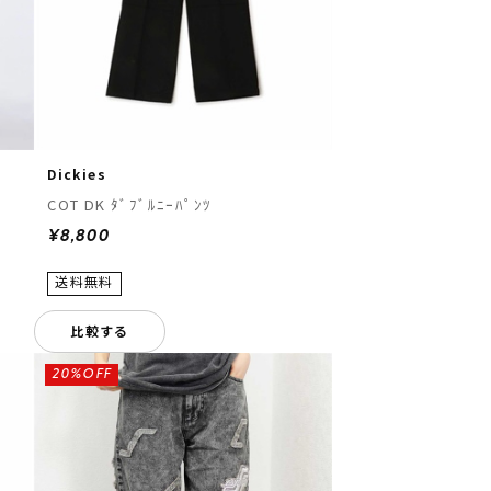
Dickies
COT DK ﾀﾞﾌﾞﾙﾆｰﾊﾟﾝﾂ
¥8,800
比較する
20%OFF