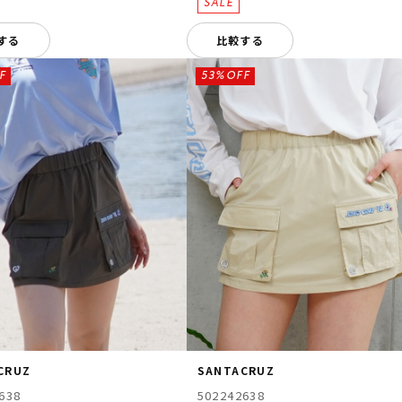
する
比較する
F
53%OFF
CRUZ
SANTACRUZ
638
502242638