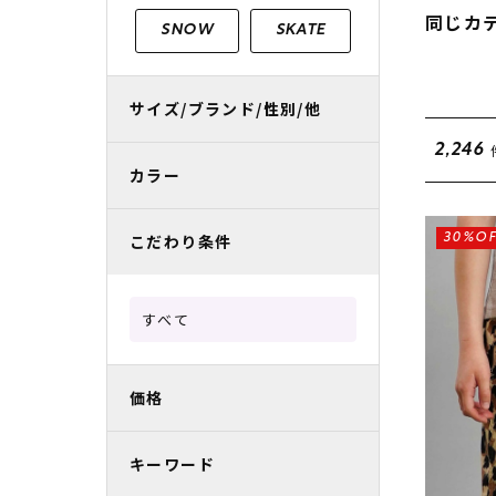
レディースラッシュガード
スノーボード レンタル
レディース
リフト電子
同じカ
SNOW
SKATE
中古/アウトレット スノーウェア
サイズ/ブランド/性別/他
2,246
カラー
こだわり条件
30%OF
すべて
価格
キーワード