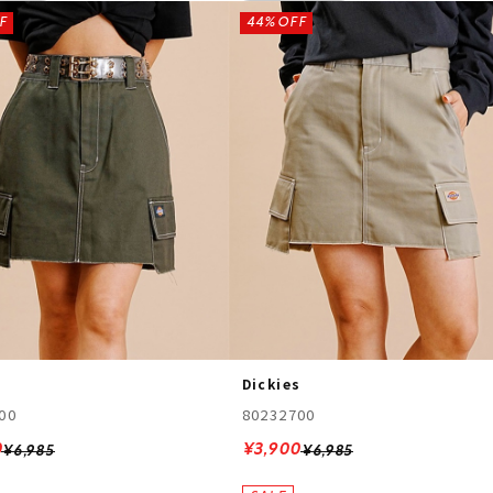
F
44%OFF
s
Dickies
00
80232700
0
¥3,900
¥6,985
¥6,985