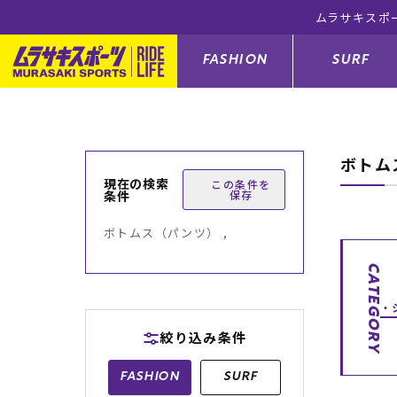
ムラサキスポ
FASHION
SURF
ボトム
ファションカテゴリー
サーフィンカテゴリー
スノーボードカテゴリー
スケートボードカテゴリー
現在の検索
この条件を
条件
保存
すべてのアイテム
すべてのアイテム
すべてのアイテム
すべてのアイテム
アウター/
サーフボー
スノーボー
スケートボ
ボトムス（パンツ） ,
ボトムス
サーフィングッズ
スノーボードブーツ
スケートボードパーツ
シューズ
サーフボー
スノーボー
スケートボ
CATEGORY
バッグ
ボディーボード
スノーボードゴーグル
GO スケートセット
ファッショ
スキムボー
スノーボー
絞り込み条件
メンズ水着
GO ボディーボード
キッズスノーボードセット
メンズラッ
中古/アウ
スノーボー
FASHION
SURF