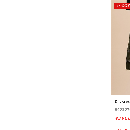
44%OF
Dickie
802327
¥3,90