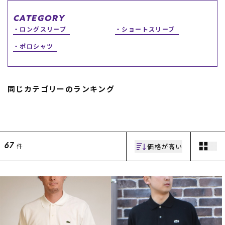
スノーTOP
CATEGORY
ロングスリーブ
ショートスリーブ
スケートTOP
ポロシャツ
同じカテゴリーのランキング
CONTENTS
SUPPORT
ブランド一覧
ご利用ガイド
特集一覧
会員ランク
RIDE LIFE MAGAZINE一
店頭受取サービス
覧
ギフトラッピング
価格が高い
件
67
スタッフスナップ
アフターサポート
中古/アウトレット サー
下取り保証について
フ
よくある質問
中古/アウトレット スノ
店舗一覧
ー
お問い合わせ
ニュース