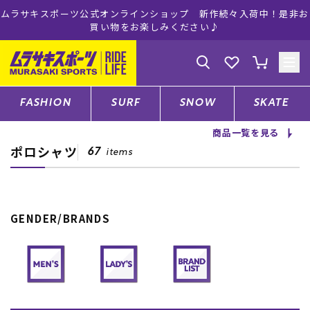
ショップ 新作続々入荷中！是非お
ムラサキスポーツ公式オンラインショ
しみください♪
注文で送料無料！(
ゲスト
様
ログイン
会員登録
FASHION
SURF
SNOW
SKATE
商品一覧を見る
ポロシャツ
店舗一覧
67
items
CATEGORY
GENDER/BRANDS
ファッションTOP
サーフTOP