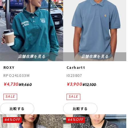
店舗在庫を見る
店舗在庫を見る
ROXY
Carhartt
RPO241033M
I023807
¥4,730
¥3,900
¥9,460
¥12,100
比較する
比較する
64%OFF
64%OFF