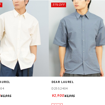
F
51%OFF
LAUREL
DEAR LAUREL
404
D25S2404
0
¥2,900
¥5,995
¥5,995