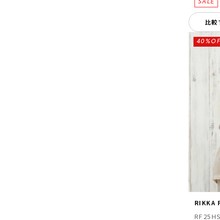
比較
40%OF
RIKKA
RF25H