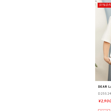
51%OF
DEAR 
D25S2
¥2,90