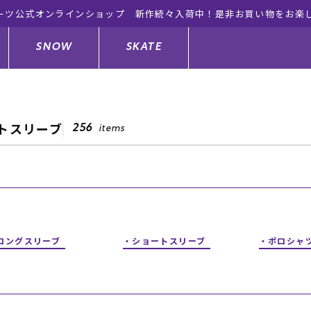
ーツ公式オンラインショップ 新作続々入荷中！是非お買い物をお楽
SNOW
SKATE
トスリーブ
256
items
ジャケット
ド
ド板
ード
トップス
ウェットスーツ
バインディング
キッズスケートボード
ドメンテナンスグッズ
ドセット
ードグッズ
サンダル
キッズサーフィン
スノーボードウェア
スケートボードメンテナンスグッ
ズ
ロングスリーブ
ショートスリーブ
ポロシャ
ングッズ
ド
ドグローブ
キッズ
ウインターアイテム
キッズスノーボード
シュガード
トレット サーフボード
ドグッズ
レディース水着
中古/アウトレット ウェットスーツ
スノーボードメンテナンスグッズ