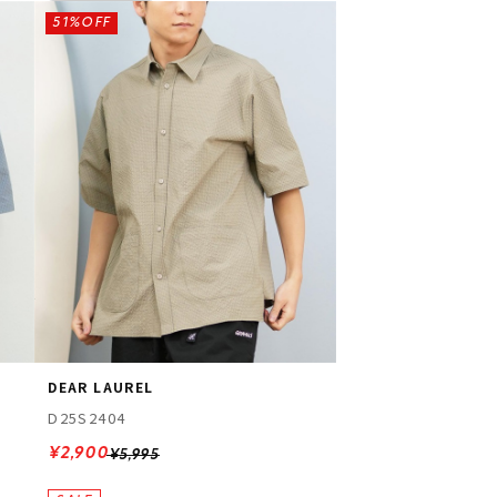
51%OFF
DEAR LAUREL
D25S2404
¥2,900
¥5,995