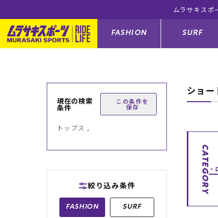
ムラサキスポ
FASHION
SURF
ショー
ファションカテゴリー
サーフィンカテゴリー
スノーボードカテゴリー
スケートボードカテゴリー
現在の検索
この条件を
条件
保存
すべてのアイテム
すべてのアイテム
すべてのアイテム
すべてのアイテム
アウター/
サーフボー
スノーボー
スケートボ
トップス ,
ボトムス
サーフィングッズ
スノーボードブーツ
スケートボードパーツ
シューズ
サーフボー
スノーボー
スケートボ
CATEGORY
バッグ
ボディーボード
スノーボードゴーグル
GO スケートセット
ファッショ
スキムボー
スノーボー
絞り込み条件
メンズ水着
GO ボディーボード
キッズスノーボードセット
メンズラッ
中古/アウ
スノーボー
FASHION
SURF