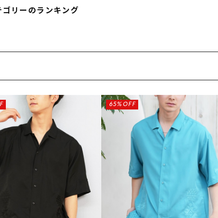
フィットネス
チケット
ストライダー/バイク/その他
中古/アウトレット スノーボード
テゴリーのランキング
SKATE TOP
SURF TOP
FASHION TOP
F
65%OFF
SNOW TOP