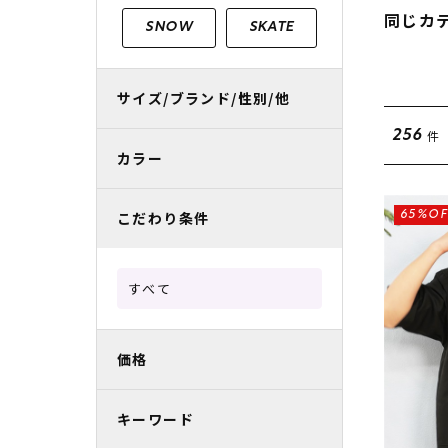
レディースラッシュガード
スノーボード レンタル
レディース
リフト電子
同じカ
SNOW
SKATE
中古/アウトレット スノーウェア
サイズ/ブランド/性別/他
件
256
カラー
こだわり条件
65%OF
すべて
価格
キーワード