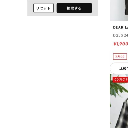
リセット
検索する
DEAR 
D25S2
¥1,90
比較
65%OF