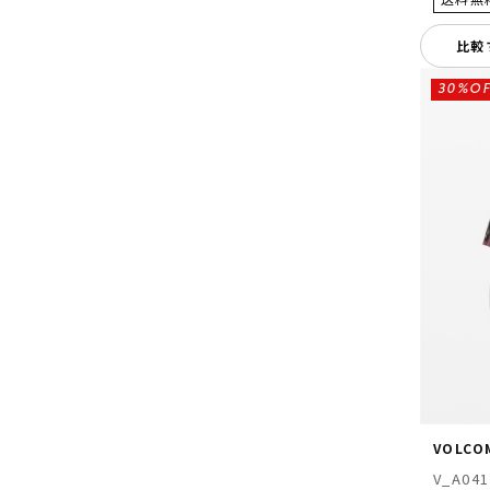
比較
30%OF
VOLCO
V_A041