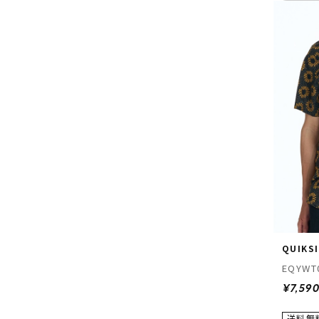
QUIKSI
EQYWT
¥7,59