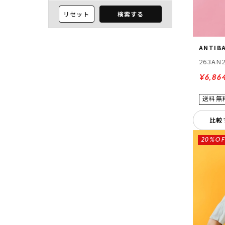
リセット
検索する
ANTIBA
263AN
¥6,86
比較
20%OF