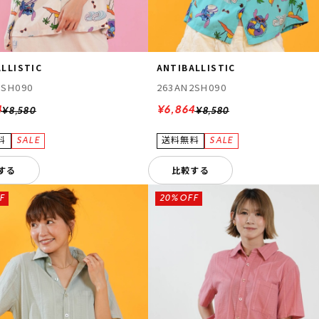
LLISTIC
ANTIBALLISTIC
2SH090
263AN2SH090
4
¥6,864
¥8,580
¥8,580
する
比較する
F
20%OFF