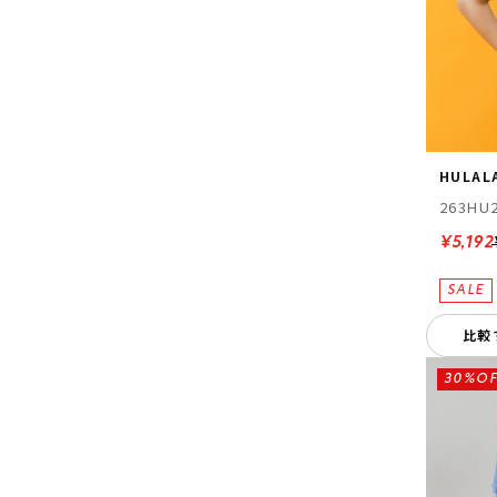
HULAL
263HU
¥5,192
比較
30%OF