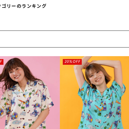
フィットネス
チケット
ストライダー/バイク/その他
中古/アウトレット スノーボード
テゴリーのランキング
SKATE TOP
SURF TOP
FASHION TOP
F
20%OFF
SNOW TOP