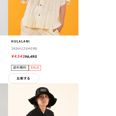
HULALANI
263HU2SH098
¥4,543
¥6,490
比較する