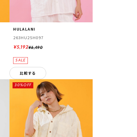
HULALANI
263HU2SH097
¥5,192
¥6,490
比較する
30%OFF