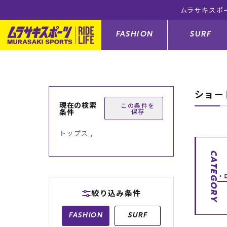
ムラサキスポ
FASHION
SURF
ショー
ファションカテゴリー
サーフィンカテゴリー
スノーボードカテゴリー
スケートボードカテゴリー
現在の検索
この条件を
条件
保存
すべてのアイテム
すべてのアイテム
すべてのアイテム
すべてのアイテム
アウター/
サーフボー
スノーボー
スケートボ
トップス ,
ボトムス
サーフィングッズ
スノーボードブーツ
スケートボードパーツ
シューズ
サーフボー
スノーボー
スケートボ
CATEGORY
バッグ
ボディーボード
スノーボードゴーグル
GO スケートセット
ファッショ
スキムボー
スノーボー
絞り込み条件
メンズ水着
GO ボディーボード
キッズスノーボードセット
メンズラッ
中古/アウ
スノーボー
FASHION
SURF