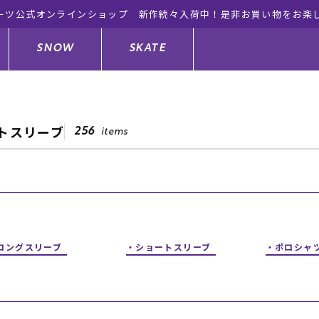
ーツ公式オンラインショップ 新作続々入荷中！是非お買い物をお楽
SNOW
SKATE
トスリーブ
256
items
ジャケット
ド
ド板
ード
トップス
ウェットスーツ
バインディング
キッズスケートボード
ドメンテナンスグッズ
ドセット
ードグッズ
サンダル
キッズサーフィン
スノーボードウェア
スケートボードメンテナンスグッ
ズ
ロングスリーブ
ショートスリーブ
ポロシャ
ングッズ
ド
ドグローブ
キッズ
ウインターアイテム
キッズスノーボード
シュガード
トレット サーフボード
ドグッズ
レディース水着
中古/アウトレット ウェットスーツ
スノーボードメンテナンスグッズ