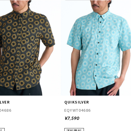
LVER
QUIKSILVER
04686
EQYWT04686
0
¥7,590