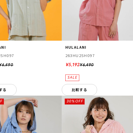
ANI
HULALANI
2SH097
263HU2SH097
¥5,192
¥6,490
¥6,490
する
比較する
F
30%OFF