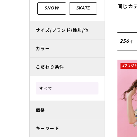
レディースラッシュガード
スノーボード レンタル
レディース
リフト電子
同じカ
SNOW
SKATE
中古/アウトレット スノーウェア
サイズ/ブランド/性別/他
件
256
カラー
こだわり条件
20%OF
すべて
価格
キーワード