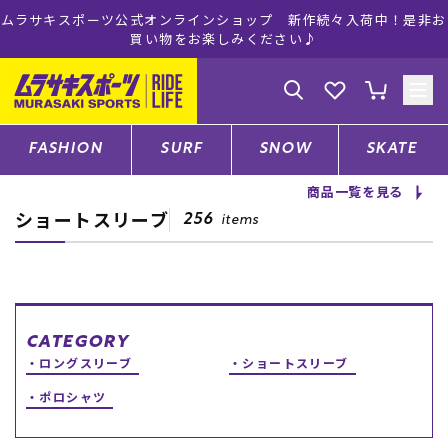
ムラサキスポーツ公式オンラインショップ 新作続々入荷中！是非お
買い物をお楽しみください♪
ゲスト
様
ログイン
会員登録
FASHION
SURF
SNOW
SKATE
商品一覧を見る
ショートスリーブ
店舗一覧
256
items
CATEGORY
CATEGORY
ロングスリーブ
ショートスリーブ
ファッションTOP
ポロシャツ
サーフTOP