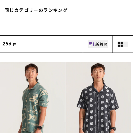
スノーTOP
同じカテゴリーのランキング
スケートTOP
新着順
件
256
CONTENTS
SUPPORT
ブランド一覧
ご利用ガイド
特集一覧
会員ランク
RIDE LIFE MAGAZINE一
店頭受取サービス
覧
ギフトラッピング
スタッフスナップ
アフターサポート
中古/アウトレット サー
下取り保証について
フ
よくある質問
中古/アウトレット スノ
店舗一覧
ー
お問い合わせ
ニュース