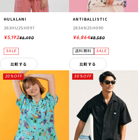
HULALANI
ANTIBALLISTIC
263HU2SH097
263AN2SH090
¥5,192
¥6,864
¥6,490
¥8,580
比較する
比較する
20%OFF
30%OFF