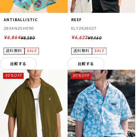
ANTIBALLISTIC
REEF
263AN2SH090
ELY262602T
¥6,864
¥6,622
¥8,580
¥9,460
比較する
比較する
30%OFF
30%OFF