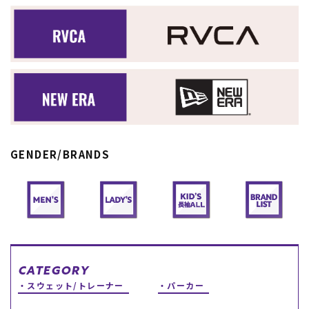
スノーTOP
スケートTOP
CONTENTS
SUPPORT
GENDER/BRANDS
ブランド一覧
ご利用ガイド
特集一覧
会員ランク
RIDE LIFE MAGAZINE一
店頭受取サービス
覧
ギフトラッピング
スタッフスナップ
アフターサポート
中古/アウトレット サー
下取り保証について
フ
よくある質問
中古/アウトレット スノ
店舗一覧
ー
お問い合わせ
CATEGORY
ニュース
スウェット/トレーナー
パーカー