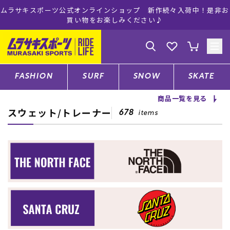
非お
ムラサキスポーツ公式オンラインショップ 5,500円(税込)以上
注文で送料無料！(※一部対象外有り)
ゲスト
様
ログイン
会員登録
FASHION
SURF
SNOW
SKATE
商品一覧を見る
スウェット/トレーナー
店舗一覧
678
items
CATEGORY
ファッションTOP
サーフTOP