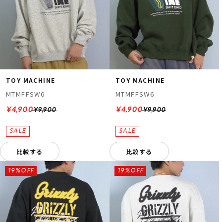
TOY MACHINE
TOY MACHINE
MTMFFSW6
MTMFFSW6
¥4,900
¥4,900
¥9,900
¥9,900
比較する
比較する
19%OFF
19%OFF