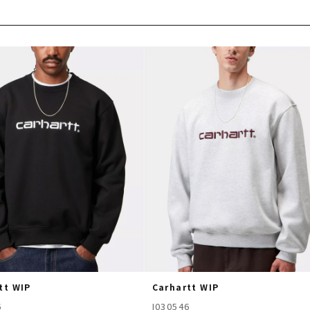
tt WIP
Carhartt WIP
6
I030546