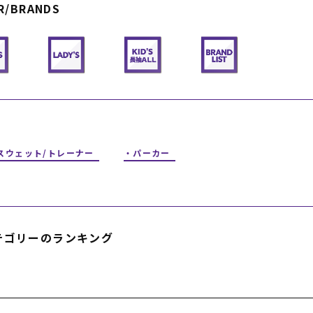
R/BRANDS
フィットネス
チケット
ストライダー/バイク/その他
中古/アウトレット スノーボード
SKATE TOP
SURF TOP
FASHION TOP
スウェット/トレーナー
パーカー
SNOW TOP
テゴリーのランキング