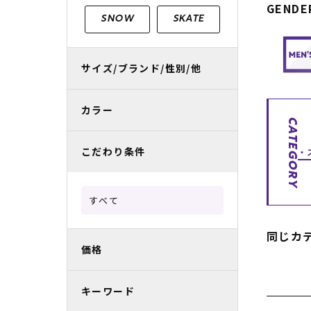
GENDE
レディースラッシュガード
スノーボード レンタル
レディース
リフト電子
SNOW
SKATE
中古/アウトレット スノーウェア
サイズ/ブランド/性別/他
カラー
CATEGORY
こだわり条件
すべて
同じカ
価格
キーワード