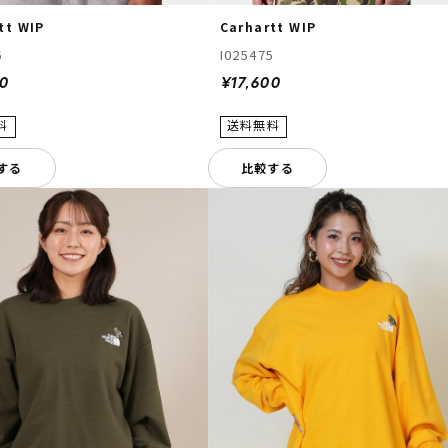
tt WIP
Carhartt WIP
6
I025475
00
¥17,600
する
比較する