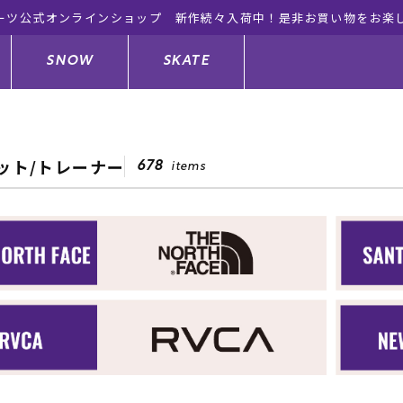
ーツ公式オンラインショップ 新作続々入荷中！是非お買い物をお楽
SNOW
SKATE
ット/トレーナー
678
items
ジャケット
ド
ド板
ード
トップス
ウェットスーツ
バインディング
キッズスケートボード
ドメンテナンスグッズ
ドセット
ードグッズ
サンダル
キッズサーフィン
スノーボードウェア
スケートボードメンテナンスグッ
ズ
ングッズ
ド
ドグローブ
キッズ
ウインターアイテム
キッズスノーボード
シュガード
トレット サーフボード
ドグッズ
レディース水着
中古/アウトレット ウェットスーツ
スノーボードメンテナンスグッズ