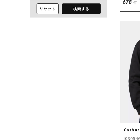
件
678
リセット
検索する
Carhar
I03054