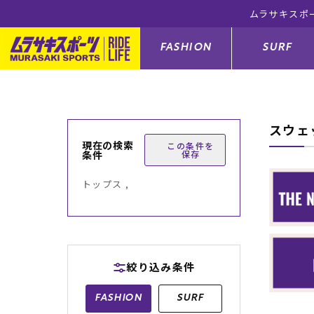
ムラサキスポ
FASHION
SURF
スウェ
ファションカテゴリー
サーフィンカテゴリー
スノーボードカテゴリー
スケートボードカテゴリー
現在の検索
この条件を
条件
保存
すべてのアイテム
すべてのアイテム
すべてのアイテム
すべてのアイテム
アウター/
サーフボー
スノーボー
スケートボ
トップス ,
ボトムス
サーフィングッズ
スノーボードブーツ
スケートボードパーツ
シューズ
サーフボー
スノーボー
スケートボ
バッグ
ボディーボード
スノーボードゴーグル
GO スケートセット
ファッショ
スキムボー
スノーボー
絞り込み条件
メンズ水着
GO ボディーボード
キッズスノーボードセット
メンズラッ
中古/アウ
スノーボー
FASHION
SURF