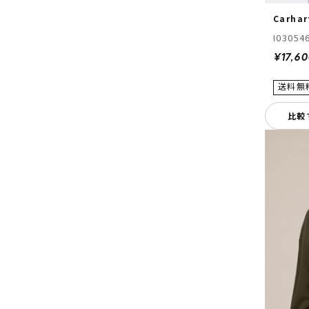
Carhar
I03054
¥17,6
比較