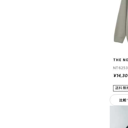
THE N
NT625
¥14,3
比較