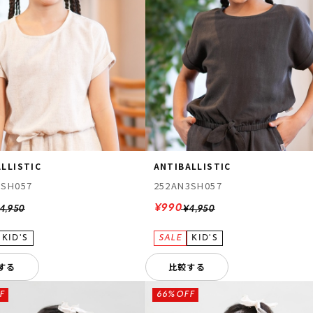
LLISTIC
ANTIBALLISTIC
3SH057
252AN3SH057
¥990
4,950
¥4,950
する
比較する
F
66%OFF