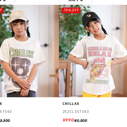
F
70%OFF
AX
CHILLAX
ST563
252CL3ST563
¥990
3,300
¥3,300