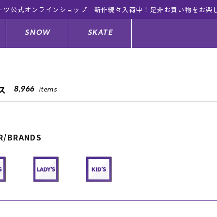
ーツ公式オンラインショップ 新作続々入荷中！是非お買い物をお楽
SNOW
SKATE
ス
8,966
items
ジャケット
ド
ド板
ード
トップス
ウェットスーツ
バインディング
キッズスケートボード
R/BRANDS
ドメンテナンスグッズ
ドセット
ードグッズ
サンダル
キッズサーフィン
スノーボードウェア
スケートボードメンテナンスグッ
ズ
ングッズ
ド
ドグローブ
キッズ
ウインターアイテム
キッズスノーボード
シュガード
トレット サーフボード
ドグッズ
レディース水着
中古/アウトレット ウェットスーツ
スノーボードメンテナンスグッズ