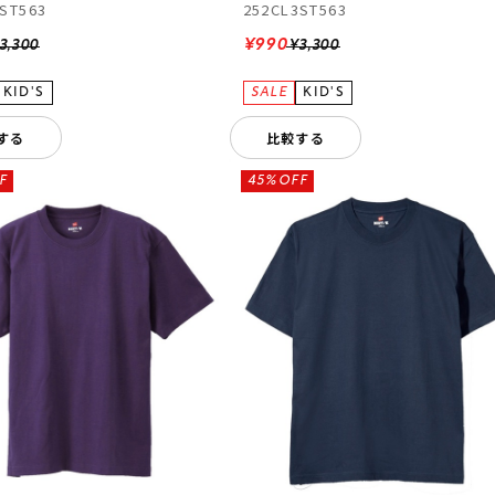
ST563
252CL3ST563
¥990
3,300
¥3,300
する
比較する
F
45%OFF