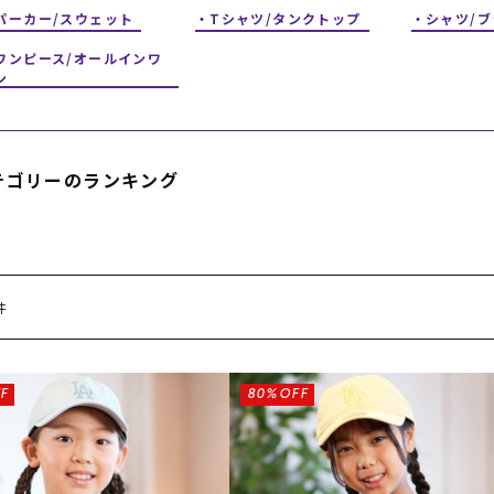
フィットネス
チケット
ストライダー/バイク/その他
中古/アウトレット スノーボード
パーカー/スウェット
Tシャツ/タンクトップ
シャツ/
ワンピース/オールインワ
ン
SKATE TOP
SURF TOP
テゴリーのランキング
FASHION TOP
SNOW TOP
件
F
80%OFF