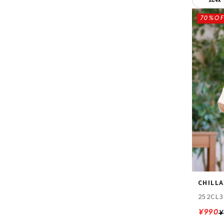
70%OF
CHILL
252CL3
¥990
¥