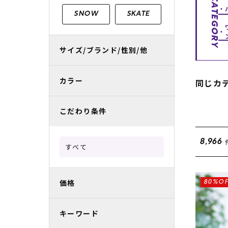
CATEGORY
レディースラッシュガード
スノーボード レンタル
レディース
リフト電子
SNOW
SKATE
中古/アウトレット スノーウェア
サイズ/ブランド/性別/他
カラー
同じカ
こだわり条件
8,966
すべて
価格
80%OF
キーワード