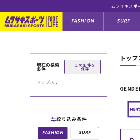
ムラサキスポ
FASHION
SURF
トップ
ファションカテゴリー
サーフィンカテゴリー
スノーボードカテゴリー
スケートボードカテゴリー
現在の検索
この条件を
条件
保存
すべてのアイテム
すべてのアイテム
すべてのアイテム
すべてのアイテム
アウター/
サーフボー
スノーボー
スケートボ
トップス ,
GENDE
ボトムス
サーフィングッズ
スノーボードブーツ
スケートボードパーツ
シューズ
サーフボー
スノーボー
スケートボ
バッグ
ボディーボード
スノーボードゴーグル
GO スケートセット
ファッショ
スキムボー
スノーボー
絞り込み条件
メンズ水着
GO ボディーボード
キッズスノーボードセット
メンズラッ
中古/アウ
スノーボー
FASHION
SURF