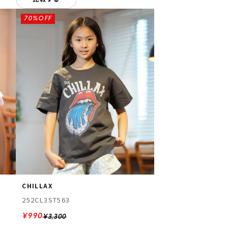
70%OFF
CHILLAX
252CL3ST563
¥990
¥3,300