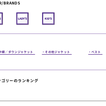
R/BRANDS
フィットネス
チケット
ストライダー/バイク/その他
中古/アウトレット スノーボード
SKATE TOP
SURF TOP
FASHION TOP
中綿／ダウンジャケット
その他ジャケット
ベスト
SNOW TOP
テゴリーのランキング