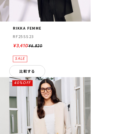
RIKKA FEMME
RF25SS23
¥3,410
¥6,820
比較する
40%OFF