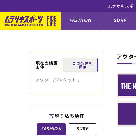
ムラサキスポ
FASHION
SURF
アウタ
ファションカテゴリー
サーフィンカテゴリー
スノーボードカテゴリー
スケートボードカテゴリー
現在の検索
この条件を
条件
保存
すべてのアイテム
すべてのアイテム
すべてのアイテム
すべてのアイテム
アウター/
サーフボー
スノーボー
スケートボ
アウター/ジャケット ,
ボトムス
サーフィングッズ
スノーボードブーツ
スケートボードパーツ
シューズ
サーフボー
スノーボー
スケートボ
バッグ
ボディーボード
スノーボードゴーグル
GO スケートセット
ファッショ
スキムボー
スノーボー
絞り込み条件
メンズ水着
GO ボディーボード
キッズスノーボードセット
メンズラッ
中古/アウ
スノーボー
FASHION
SURF