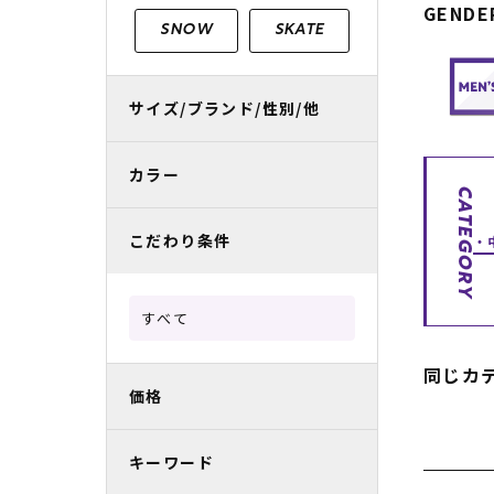
GENDE
レディースラッシュガード
スノーボード レンタル
レディース
リフト電子
SNOW
SKATE
中古/アウトレット スノーウェア
サイズ/ブランド/性別/他
カラー
CATEGORY
こだわり条件
すべて
同じカ
価格
キーワード