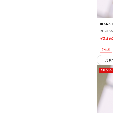
RIKKA
RF25S
¥2,86
比較
50%OF