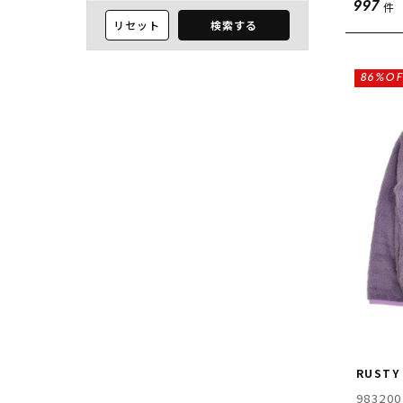
件
997
リセット
検索する
86%OF
RUSTY
983200