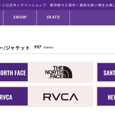
ーツ公式オンラインショップ 新作続々入荷中！是非お買い物をお楽
SNOW
SKATE
ー/ジャケット
997
items
ジャケット
ド
ド板
ード
トップス
ウェットスーツ
バインディング
キッズスケートボード
ドメンテナンスグッズ
ドセット
ードグッズ
サンダル
キッズサーフィン
スノーボードウェア
スケートボードメンテナンスグッ
ズ
ングッズ
ド
ドグローブ
キッズ
ウインターアイテム
キッズスノーボード
シュガード
トレット サーフボード
ドグッズ
レディース水着
中古/アウトレット ウェットスーツ
スノーボードメンテナンスグッズ