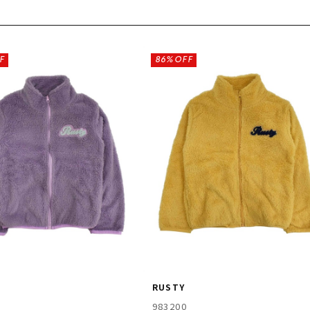
F
86%OFF
RUSTY
983200