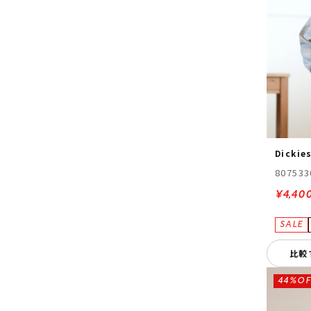
Dickie
807533
¥4,40
比較
44%OF