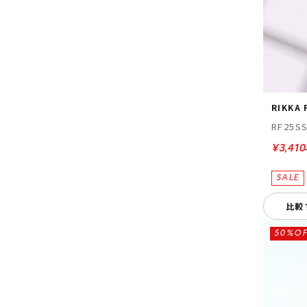
RIKKA
RF25S
¥3,410
比較
50%OF