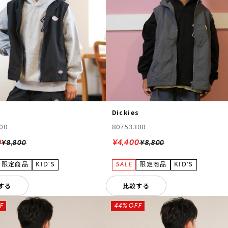
s
Dickies
00
80753300
0
¥4,400
¥8,800
¥8,800
する
比較する
F
44%OFF