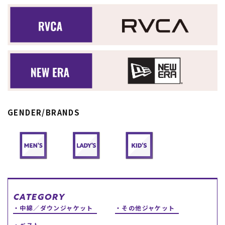
スノーTOP
スケートTOP
CONTENTS
SUPPORT
GENDER/BRANDS
ブランド一覧
ご利用ガイド
特集一覧
会員ランク
RIDE LIFE MAGAZINE一
店頭受取サービス
覧
ギフトラッピング
スタッフスナップ
アフターサポート
中古/アウトレット サー
下取り保証について
フ
よくある質問
中古/アウトレット スノ
店舗一覧
ー
お問い合わせ
CATEGORY
ニュース
中綿／ダウンジャケット
その他ジャケット
ベスト