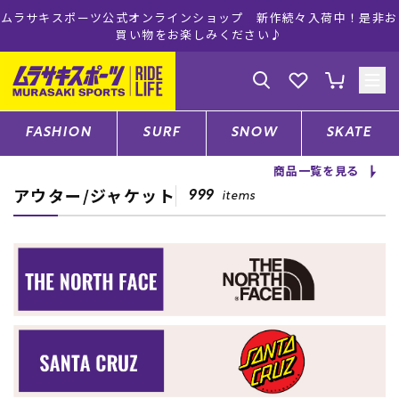
ムラサキスポーツ公式オンラインショップ 新作続々入荷中！是非お
買い物をお楽しみください♪
ゲスト
様
ログイン
会員登録
FASHION
SURF
SNOW
SKATE
商品一覧を見る
アウター/ジャケット
店舗一覧
999
items
CATEGORY
ファッションTOP
サーフTOP