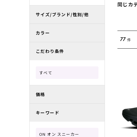
同じカ
レディースラッシュガード
スノーボード レンタル
レディース
リフト電子
サイズ/ブランド/性別/他
中古/アウトレット スノーウェア
カラー
件
77
こだわり条件
すべて
価格
キーワード
ON オン スニーカー