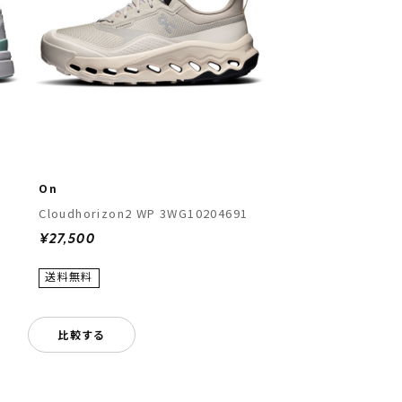
On
Cloudhorizon2 WP 3WG10204691
¥27,500
比較する