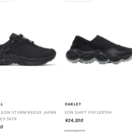
LL
OAKLEY
LEON STORM REDUX JAPAN
EON SHIFT FOF100704
EX 5678
¥24,200
00