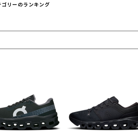
テゴリーのランキング
フィットネス
チケット
ストライダー/バイク/その他
中古/アウトレット スノーボード
SKATE TOP
SURF TOP
FASHION TOP
SNOW TOP