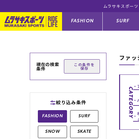
FASHION
SURF
ファッ
ファションカテゴリー
サーフィンカテゴリー
スノーボードカテゴリー
スケートボードカテゴリー
現在の検索
この条件を
条件
保存
すべてのアイテム
すべてのアイテム
すべてのアイテム
すべてのアイテム
アウター/
サーフボー
スノーボー
スケートボ
CATEGORY
ボトムス
サーフィングッズ
スノーボードブーツ
スケートボードパーツ
シューズ
サーフボー
スノーボー
スケートボ
絞り込み条件
バッグ
ボディーボード
スノーボードゴーグル
GO スケートセット
ファッショ
スキムボー
スノーボー
FASHION
SURF
メンズ水着
GO ボディーボード
キッズスノーボードセット
メンズラッ
中古/アウ
スノーボー
SNOW
SKATE