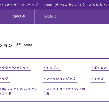
ムラサキスポーツ公式オンラインショップ 新作続々入荷中！
SNOW
SKATE
ション
77
items
ジャケット
ド
ド板
ード
トップス
ウェットスーツ
バインディング
キッズスケートボード
アウター/ジャケット
トップス
ボトムス
ドメンテナンスグッズ
ドセット
ードグッズ
サンダル
キッズサーフィン
スノーボードウェア
スケートボードメンテナンスグッ
ズ
バッグ
ファッショングッズ
キッズ
ングッズ
ド
ドグローブ
キッズ
ウインターアイテム
キッズスノーボード
水着/フィットネス/ラッシ
ストライダー/バイク/その
ュガード
他
シュガード
トレット サーフボード
ドグッズ
レディース水着
中古/アウトレット ウェットスーツ
スノーボードメンテナンスグッズ