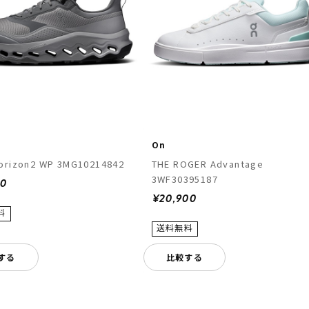
On
orizon2 WP 3MG10214842
THE ROGER Advantage
3WF30395187
00
¥20,900
する
比較する