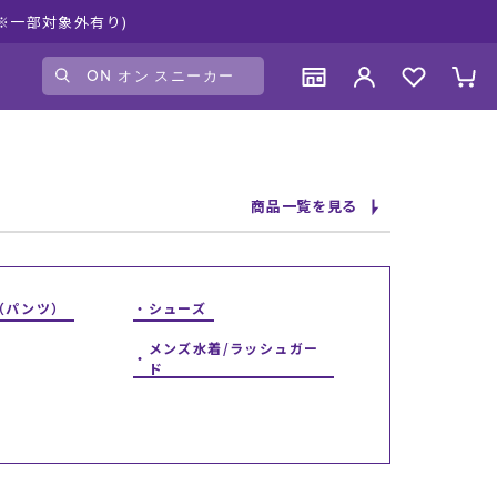
是非お買い物をお楽しみください♪
ゲスト
様
ログイン
会員登録
CONTENTS
CONTENTS
CONTENTS
CONTENTS
商品一覧を見る
ブランド一覧
ブランド一覧
ブランド一覧
ブランド一覧
特集一覧
特集一覧
特集一覧
特集一覧
RIDE LIFE MAGAZINE一覧
RIDE LIFE MAGAZINE一覧
RIDE LIFE MAGAZINE一覧
RIDE LIFE MAGAZINE一覧
スタッフスナップ
スタッフスナップ
スタッフスナップ
スタッフスナップ
（パンツ）
シューズ
ブログ一覧
ブログ一覧
ブログ一覧
ブログ一覧
メンズ水着/ラッシュガー
ド
SUPPORT
SUPPORT
SUPPORT
SUPPORT
ご利用ガイド
ご利用ガイド
ご利用ガイド
ご利用ガイド
会員ランク
会員ランク
会員ランク
会員ランク
店頭受取サービス
店頭受取サービス
店頭受取サービス
店頭受取サービス