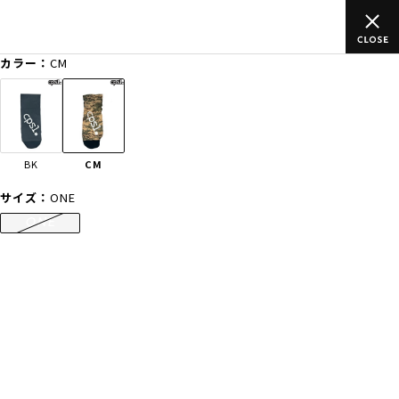
上のご
ムラサキスポーツ公式オンラインショップ 新作続々入荷中！
買い物をお楽しみください♪
カラー：
CM
ゲスト
様
ログイン
会員登録
FASHION
SURF
SNOW
SKATE
BK
CM
店舗一覧
サイズ：
ONE
ONE
CATEGORY
ファッションTOP
サーフTOP