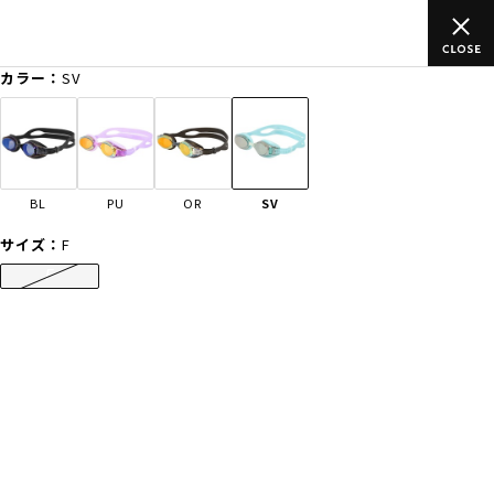
以上のご
ムラサキスポーツ公式オンラインショップ 新作続々入荷中
買い物をお楽しみください♪
カラー：
SV
ゲスト
様
ログイン
会員登録
FASHION
SURF
SNOW
SKATE
BL
PU
OR
SV
店舗一覧
サイズ：
F
F
CATEGORY
ファッションTOP
サーフTOP