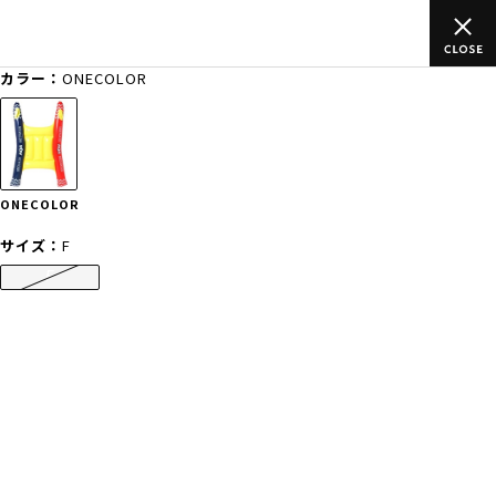
上のご
ムラサキスポーツ公式オンラインショップ 新作続々入荷中！
買い物をお楽しみください♪
カラー：
ONECOLOR
ゲスト
様
ログイン
会員登録
FASHION
SURF
SNOW
SKATE
ONECOLOR
店舗一覧
サイズ：
F
F
CATEGORY
ファッションTOP
サーフTOP