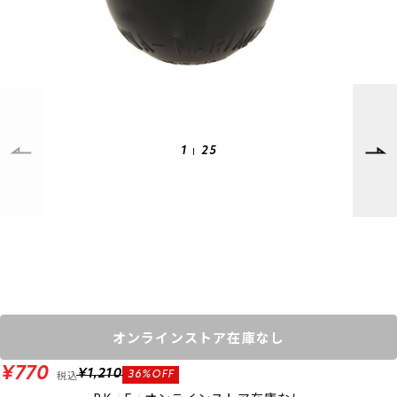
SUPPORT
INFORMATION
店頭受取サービス
店舗一覧
会員ランクについて
ニュース
ギフトラッピング
公式サイト
アフターサポート
下取り保証について
1
25
ご利用ガイド
サイズガイド
よくある質問
お問い合わせ
プライバシーポリシー
特定商取引法に基づく表記
会員およびポイント規約
会社概要
オンラインストア在庫なし
© 2023 Murasaki Sports
¥770
税込
¥1,210
36%OFF