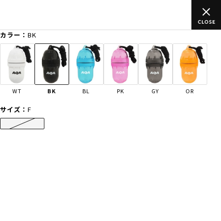
ムラサキスポーツ公式オンラインショップ 新作続々入荷中！是非お
買い物をお楽しみください♪
カラー：
BK
ゲスト
様
ログイン
会員登録
FASHION
SURF
SNOW
SKATE
WT
BK
BL
PK
GY
OR
店舗一覧
サイズ：
F
F
CATEGORY
ファッションTOP
サーフTOP