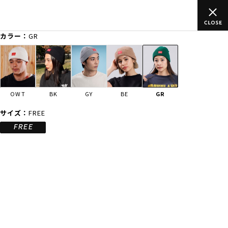
ムラサキスポーツ公式オンラインショップ 新作続々入荷中！是非お
買い物をお楽しみください♪
カラー：
GR
ゲスト
様
ログイン
会員登録
FASHION
SURF
SNOW
SKATE
OWT
BK
GY
BE
GR
店舗一覧
サイズ：
FREE
FREE
CATEGORY
ファッションTOP
サーフTOP