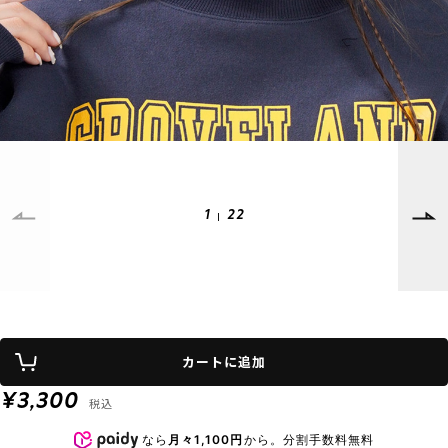
SUPPORT
INFORMATION
店頭受取サービス
店舗一覧
会員ランクについて
ニュース
ギフトラッピング
公式サイト
アフターサポート
下取り保証について
ご利用ガイド
1
22
サイズガイド
よくある質問
お問い合わせ
プライバシーポリシー
特定商取引法に基づく表記
カートに追加
会員およびポイント規約
会社概要
¥3,300
税込
© 2023 Murasaki Sports
なら
月々1,100円
から。分割手数料無料