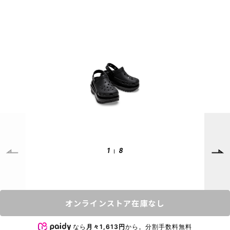
SUPPORT
INFORMATION
店頭受取サービス
店舗一覧
会員ランクについて
ニュース
ギフトラッピング
公式サイト
アフターサポート
下取り保証について
ご利用ガイド
サイズガイド
よくある質問
1
8
お問い合わせ
プライバシーポリシー
特定商取引法に基づく表記
オンラインストア在庫なし
会員およびポイント規約
会社概要
なら
月々1,613円
から。分割手数料無料