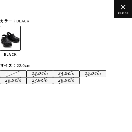
以上のご
ムラサキスポーツ公式オンラインショップ 新作続々入荷中
買い物をお楽しみください♪
カラー：
BLACK
ゲスト
様
ログイン
会員登録
FASHION
SURF
SNOW
SKATE
BLACK
店舗一覧
サイズ：
22.0cm
22.0cm
23.0cm
24.0cm
25.0cm
26.0cm
27.0cm
28.0cm
CATEGORY
ファッションTOP
サーフTOP